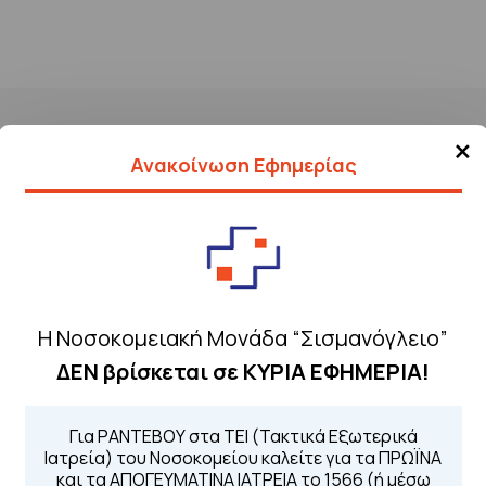
×
Ανακοίνωση Εφημερίας
Η Νοσοκομειακή Μονάδα “Σισμανόγλειο”
ΔΕΝ βρίσκεται σε ΚΥΡΙΑ ΕΦΗΜΕΡΙΑ!
Τηλέφωνα για 
Για τα πρωινά και 
 Περιοχής
Από τον ιστό
Για ΡΑΝΤΕΒΟΥ στα ΤΕΙ (Τακτικά Εξωτερικά
Καλώντας στην
Ιατρεία) του Νοσοκομείου καλείτε για τα ΠΡΩΪΝΑ
Μέσω της εφα
και τα ΑΠΟΓΕΥΜΑΤΙΝΑ ΙΑΤΡΕΙΑ το 1566 (ή μέσω