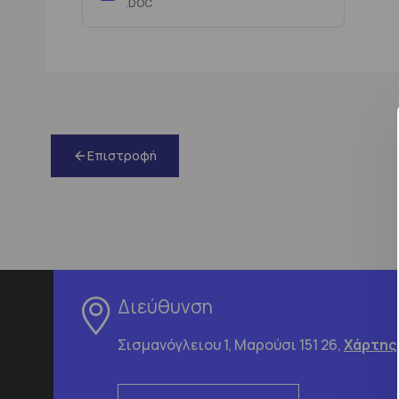
.DOC
Επιστροφή
Διεύθυνση
Σισμανόγλειου 1, Μαρούσι 151 26,
Χάρτης