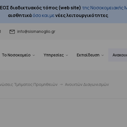
ΕΟΣ διαδικτυακός τόπος (web site)
της Νοσοκομειακής Μ
αισθητικά
όσο και με
νέες λειτουργικότητες
.
1
info@sismanoglio.gr
Το Νοσοκομείο
Υπηρεσίες
Εκπαίδευση
Ανακοι
ινώσεις Τμήματος Προμηθειών
Ανοιχτών Διαγωνισμών