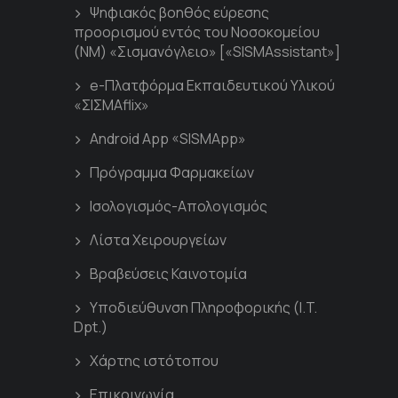
Ψηφιακός βοηθός εύρεσης
προορισμού εντός του Νοσοκομείου
(ΝΜ) «Σισμανόγλειο» [«SISMAssistant»]
e-Πλατφόρμα Εκπαιδευτικού Υλικού
«ΣΙΣΜΑflix»
Android App «SISMApp»
Πρόγραμμα Φαρμακείων
Ισολογισμός-Απολογισμός
Λίστα Χειρουργείων
Βραβεύσεις Καινοτομία
Υποδιεύθυνση Πληροφορικής (I.T.
Dpt.)
Χάρτης ιστότοπου
Επικοινωνία