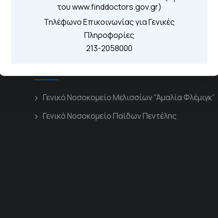
του www.finddoctors.gov.gr)
Τηλέφωνο Επικοινωνίας για Γενικές
Πληροφορίες
213-2058000
Διασυνδεόμενα Νοσοκομεία
Γενικό Νοσοκομείο Μελισσίων “Άμαλία Φλέμιγκ”
Γενικό Νοσοκομείο Παίδων Πεντέλης