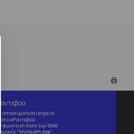
Ραντεβού
τα απογευματινά ιατρεία:
τοπο
eΡαντεβού
 φωνητική πύλη του 1566
ρμογής "MyHealth App"