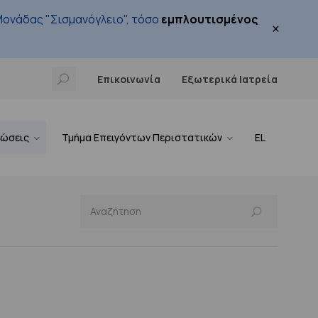
ονάδας "Σισμανόγλειο", τόσο
εμπλουτισμένος
×
Επικοινωνία
Εξωτερικά Ιατρεία
νώσεις
Τμήμα Επειγόντων Περιστατικών
EL