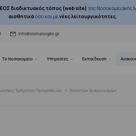
ΕΟΣ διαδικτυακός τόπος (web site)
της Νοσοκομειακής Μ
αισθητικά
όσο και με
νέες λειτουργικότητες
.
1
info@sismanoglio.gr
Το Νοσοκομείο
Υπηρεσίες
Εκπαίδευση
Ανακοι
ινώσεις Τμήματος Προμηθειών
Ανοιχτών Διαγωνισμών