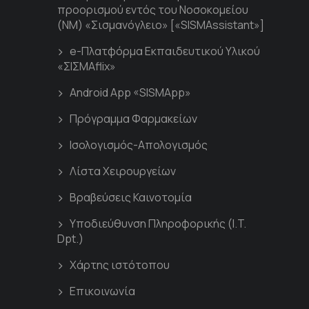
προορισμού εντός του Νοσοκομείου
(ΝΜ) «Σισμανόγλειο» [«SISMAssistant»]
e-Πλατφόρμα Εκπαιδευτικού Υλικού
«ΣΙΣΜΑflix»
Android App «SISMApp»
Πρόγραμμα Φαρμακείων
Ισολογισμός-Απολογισμός
Λίστα Χειρουργείων
Βραβεύσεις Καινοτομία
Υποδιεύθυνση Πληροφορικής (I.T.
Dpt.)
Χάρτης ιστότοπου
Επικοινωνία