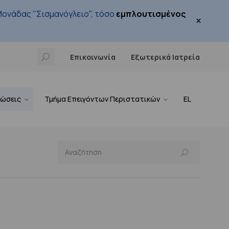
ονάδας "Σισμανόγλειο", τόσο
εμπλουτισμένος
×
Επικοινωνία
Εξωτερικά Ιατρεία
νώσεις
Τμήμα Επειγόντων Περιστατικών
EL