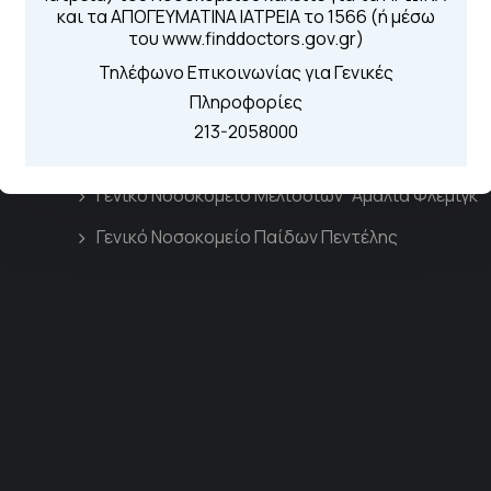
και τα ΑΠΟΓΕΥΜΑΤΙΝΑ ΙΑΤΡΕΙΑ το 1566 (ή μέσω
του www.finddoctors.gov.gr)
Τηλέφωνο Επικοινωνίας για Γενικές
Πληροφορίες
Διασυνδεόμενα Νοσοκομεία
213-2058000
Γενικό Νοσοκομείο Μελισσίων “Άμαλία Φλέμιγκ”
Γενικό Νοσοκομείο Παίδων Πεντέλης