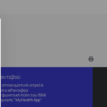
Ραντεβού
τα απογευματινά ιατρεία:
τοπο
eΡαντεβού
 φωνητική πύλη του 1566
ρμογής "MyHealth App"