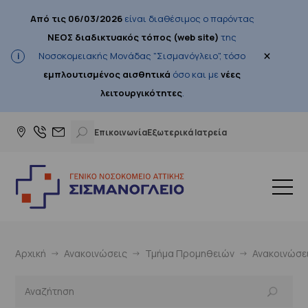
Από τις 06/03/2026
είναι διαθέσιμος ο παρόντας
ΝΕΟΣ διαδικτυακός τόπος (web site)
της
×
Νοσοκομειακής Μονάδας "Σισμανόγλειο", τόσο
εμπλουτισμένος αισθητικά
όσο και με
νέες
λειτουργικότητες
.
Επικοινωνία
Εξωτερικά Ιατρεία
Αρχική
Ανακοινώσεις
Τμήμα Προμηθειών
Ανακοινώσε