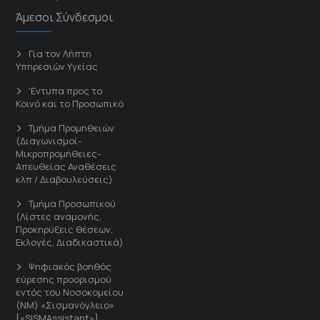
Άμεσοι Σύνδεσμοι
Για τον Λήπτη
Υπηρεσιών Υγείας
'Εντυπα προς το
Κοινό και το Προσωπικό
Τμήμα Προμηθειών
(Διαγωνισμοί-
Μικροπρομήθειες-
Απευθείας Αναθέσεις
κλπ / Διαβουλεύσεις)
Τμήμα Προσωπικού
(Λίστες αναμονής,
Προκηρύξεις θέσεων,
Εκλογές, Διαδικαστικά)
Ψηφιακός βοηθός
εύρεσης προορισμού
εντός του Νοσοκομείου
(ΝΜ) «Σισμανόγλειο»
[«SISMAssistant»]