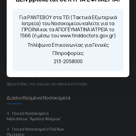
1566
Μέσω της εφαρμογής "MyHealth
Για ΡΑΝΤΕΒΟΥ στα ΤΕΙ (Τακτικά Εξωτερικά
App"
Ιατρεία) του Νοσοκομείου καλείτε για τα
ΠΡΩΪΝΑ και τα ΑΠΟΓΕΥΜΑΤΙΝΑ ΙΑΤΡΕΙΑ το
1566 (ή μέσω του www.finddoctors.gov.gr)
ΓΝΑ Νοσοκομείο Σισμανόγλειο - Αμαλία Φλέμιγκ
Τηλέφωνο Επικοινωνίας για Γενικές
Πληροφορίες
Το Σισμανόγλειο συνεργάζεται με άλλα νοσηλευτικά
213-2058000
ιδρύματα και μονάδες υγείας στα πλαίσια εφαρμογής
ειδικών προγραμμάτων βελτίωσης της ποιότητας
φροντίδας της υγείας σε εθνικό επίπεδο.
Διασυνδεόμενα Νοσοκομεία
Γενικό Νοσοκομείο
Μελισσίων “Άμαλία Φλέμιγκ”
Γενικό Νοσοκομείο Παίδων
Πεντέλης