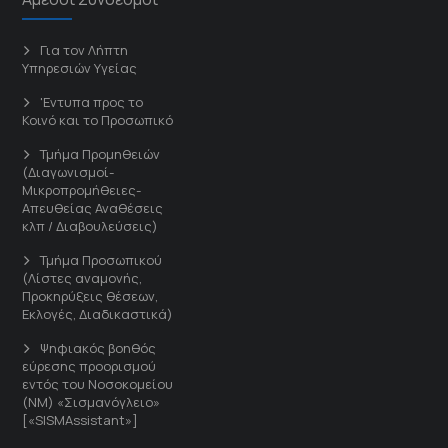
Για τον Λήπτη
Υπηρεσιών Υγείας
'Εντυπα προς το
Κοινό και το Προσωπικό
Τμήμα Προμηθειών
(Διαγωνισμοί-
Μικροπρομήθειες-
Απευθείας Αναθέσεις
κλπ / Διαβουλεύσεις)
Τμήμα Προσωπικού
(Λίστες αναμονής,
Προκηρύξεις θέσεων,
Εκλογές, Διαδικαστικά)
Ψηφιακός βοηθός
εύρεσης προορισμού
εντός του Νοσοκομείου
(ΝΜ) «Σισμανόγλειο»
[«SISMAssistant»]