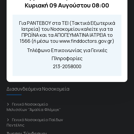
Μέσω της εφαρμογής "MyHealth
Κυριακή 09 Αυγούστου 08:00
App"
Για ΡΑΝΤΕΒΟΥ στα ΤΕΙ (Τακτικά Εξωτερικά
Ιατρεία) του Νοσοκομείου καλείτε για τα
ΠΡΩΪΝΑ και τα ΑΠΟΓΕΥΜΑΤΙΝΑ ΙΑΤΡΕΙΑ το
ΓΝΑ Νοσοκομείο Σισμανόγλειο - Αμαλία Φλέμιγκ
1566 (ή μέσω του www.finddoctors.gov.gr)
Τηλέφωνο Επικοινωνίας για Γενικές
Το Σισμανόγλειο συνεργάζεται με άλλα νοσηλευτικά
Πληροφορίες
ιδρύματα και μονάδες υγείας στα πλαίσια εφαρμογής
213-2058000
ειδικών προγραμμάτων βελτίωσης της ποιότητας
φροντίδας της υγείας σε εθνικό επίπεδο.
Διασυνδεόμενα Νοσοκομεία
Γενικό Νοσοκομείο
Μελισσίων “Άμαλία Φλέμιγκ”
Γενικό Νοσοκομείο Παίδων
Πεντέλης
Άμεσοι Σύνδεσμοι