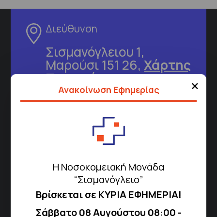
Διεύθυνση
Σισμανόγλειου 1,
Μαρούσι 151 26,
Χάρτης
Περιοχής
×
Ανακοίνωση Εφημερίας
Πως να έρθετε με ΜΜΜ
Τηλέφωνα για Ραντεβού
Η Νοσοκομειακή Μονάδα
Για τα πρωινά και τα απογευματινά
“Σισμανόγλειο”
ιατρεία:
Βρίσκεται σε ΚΥΡΙΑ ΕΦΗΜΕΡΙΑ!
Από τον ιστότοπο
eΡαντεβού
Καλώντας στην φωνητική πύλη του
Σάββατο 08 Αυγούστου 08:00 -
1566