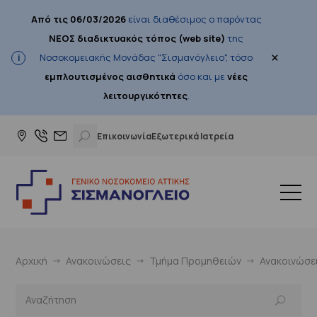
Από τις 06/03/2026
είναι διαθέσιμος ο παρόντας
ΝΕΟΣ διαδικτυακός τόπος (web site)
της
×
Νοσοκομειακής Μονάδας "Σισμανόγλειο", τόσο
εμπλουτισμένος αισθητικά
όσο και με
νέες
λειτουργικότητες
.
Επικοινωνία
Εξωτερικά Ιατρεία
Αρχική
Ανακοινώσεις
Τμήμα Προμηθειών
Ανακοινώσε