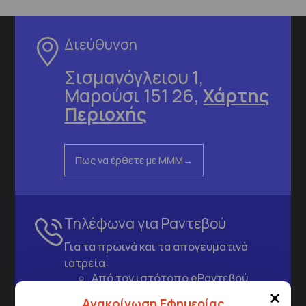
Διεύθυνση
Σισμανόγλειου 1,
Μαρούσι 151 26,
Χάρτης
Περιοχής
Πως να έρθετε με ΜΜΜ
Τηλέφωνα για Ραντεβού
Για τα πρωινά και τα απογευματινά
ιατρεία:
Από τον ιστότοπο
eΡαντεβού
×
Καλώντας στην φωνητική πύλη του
Ανακοίνωση Εφημερίας
1566