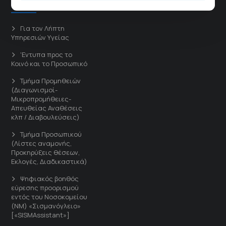
Άμεσοι Σύνδεσμοι
Για τον Λήπτη
Υπηρεσιών Υγείας
'Εντυπα προς το
Κοινό και το Προσωπικό
Τμήμα Προμηθειών
(Διαγωνισμοί-
Μικροπρομήθειες-
Απευθείας Αναθέσεις
κλπ / Διαβουλεύσεις)
Τμήμα Προσωπικού
(Λίστες αναμονής,
Προκηρύξεις θέσεων,
Εκλογές, Διαδικαστικά)
Ψηφιακός βοηθός
εύρεσης προορισμού
εντός του Νοσοκομείου
(ΝΜ) «Σισμανόγλειο»
[«SISMAssistant»]