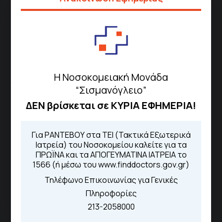
Μέσω της εφαρμογής "MyHealth
App"
ΓΝΑ Νοσοκομείο Σισμανόγλειο - Αμαλία Φλέμιγκ
Η Νοσοκομειακή Μονάδα
Το Σισμανόγλειο συνεργάζεται με άλλα νοσηλευτικά
“Σισμανόγλειο”
ιδρύματα και μονάδες υγείας στα πλαίσια εφαρμογής
ΔΕΝ βρίσκεται σε ΚΥΡΙΑ ΕΦΗΜΕΡΙΑ!
ειδικών προγραμμάτων βελτίωσης της ποιότητας
φροντίδας της υγείας σε εθνικό επίπεδο.
Για ΡΑΝΤΕΒΟΥ στα ΤΕΙ (Τακτικά Εξωτερικά
Ιατρεία) του Νοσοκομείου καλείτε για τα
Διασυνδεόμενα Νοσοκομεία
ΠΡΩΪΝΑ και τα ΑΠΟΓΕΥΜΑΤΙΝΑ ΙΑΤΡΕΙΑ το
1566 (ή μέσω του www.finddoctors.gov.gr)
Γενικό Νοσοκομείο
Τηλέφωνο Επικοινωνίας για Γενικές
Μελισσίων “Άμαλία Φλέμιγκ”
Πληροφορίες
Γενικό Νοσοκομείο Παίδων
213-2058000
Πεντέλης