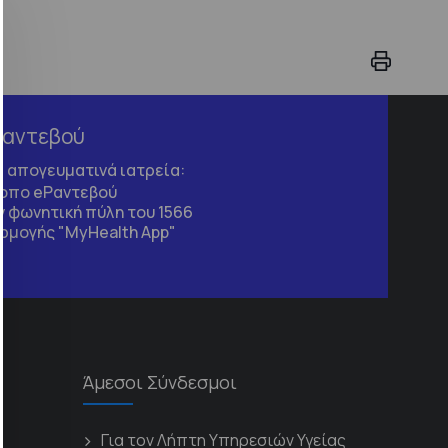
Ραντεβού
τα απογευματινά ιατρεία:
τοπο
eΡαντεβού
 φωνητική πύλη του 1566
ρμογής "MyHealth App"
Άμεσοι Σύνδεσμοι
Για τον Λήπτη Υπηρεσιών Υγείας