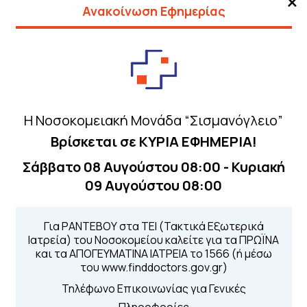
×
Ανακοίνωση Εφημερίας
Τηλέφωνα για 
Για τα πρωινά και 
Η Νοσοκομειακή Μονάδα “Σισμανόγλειο”
 Περιοχής
Από τον ιστό
Βρίσκεται σε ΚΥΡΙΑ ΕΦΗΜΕΡΙΑ!
Καλώντας στην
Μέσω της εφα
Σάββατο 08 Αυγούστου 08:00 - Κυριακή
09 Αυγούστου 08:00
Για ΡΑΝΤΕΒΟΥ στα ΤΕΙ (Τακτικά Εξωτερικά
Ιατρεία) του Νοσοκομείου καλείτε για τα ΠΡΩΪΝΑ
και τα ΑΠΟΓΕΥΜΑΤΙΝΑ ΙΑΤΡΕΙΑ το 1566 (ή μέσω
Διασυνδεόμενα Νοσοκομεία
του www.finddoctors.gov.gr)
Τηλέφωνο Επικοινωνίας για Γενικές
Γενικό Νοσοκομείο Μελισσίων “Άμαλία Φλέμιγκ”