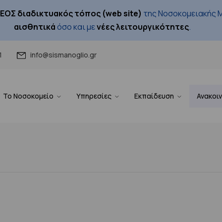
ΕΟΣ διαδικτυακός τόπος (web site)
της Νοσοκομειακής Μ
αισθητικά
όσο και με
νέες λειτουργικότητες
.
1
info@sismanoglio.gr
Το Νοσοκομείο
Υπηρεσίες
Εκπαίδευση
Ανακοι