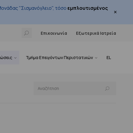
ονάδας "Σισμανόγλειο", τόσο
εμπλουτισμένος
×
Επικοινωνία
Εξωτερικά Ιατρεία
νώσεις
Τμήμα Επειγόντων Περιστατικών
EL