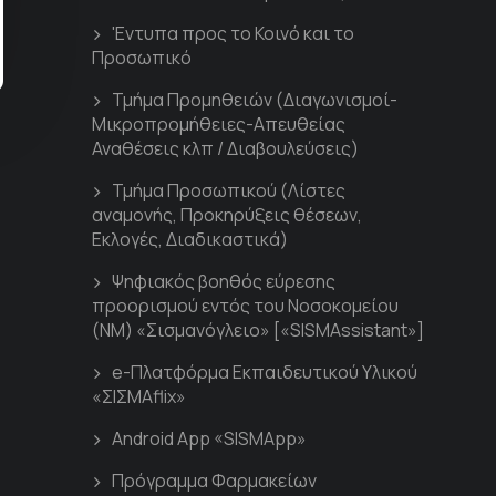
'Εντυπα προς το Κοινό και το
Προσωπικό
Τμήμα Προμηθειών (Διαγωνισμοί-
Μικροπρομήθειες-Απευθείας
Αναθέσεις κλπ / Διαβουλεύσεις)
Τμήμα Προσωπικού (Λίστες
αναμονής, Προκηρύξεις θέσεων,
Εκλογές, Διαδικαστικά)
Ψηφιακός βοηθός εύρεσης
προορισμού εντός του Νοσοκομείου
(ΝΜ) «Σισμανόγλειο» [«SISMAssistant»]
e-Πλατφόρμα Εκπαιδευτικού Υλικού
«ΣΙΣΜΑflix»
Android App «SISMApp»
Πρόγραμμα Φαρμακείων