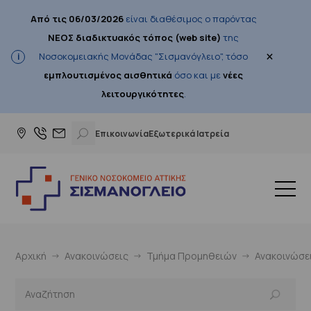
Από τις 06/03/2026
είναι διαθέσιμος ο παρόντας
ΝΕΟΣ διαδικτυακός τόπος (web site)
της
×
Νοσοκομειακής Μονάδας "Σισμανόγλειο", τόσο
εμπλουτισμένος αισθητικά
όσο και με
νέες
λειτουργικότητες
.
Επικοινωνία
Εξωτερικά Ιατρεία
Αρχική
Ανακοινώσεις
Τμήμα Προμηθειών
Ανακοινώσε