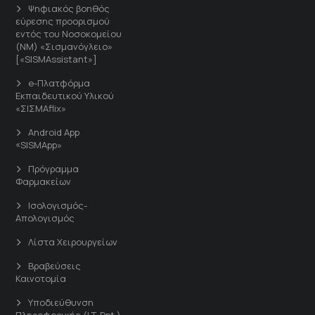
Ψηφιακός βοηθός
εύρεσης προορισμού
εντός του Νοσοκομείου
(ΝΜ) «Σισμανόγλειο»
[«SISMAssistant»]
e-Πλατφόρμα
Εκπαιδευτικού Υλικού
«ΣΙΣΜΑflix»
Android App
«SISMApp»
Πρόγραμμα
Φαρμακείων
Ισολογισμός-
Απολογισμός
Λίστα Χειρουργείων
Βραβεύσεις
Καινοτομία
Υποδιεύθυνση
Πληροφορικής (I.T. Dpt.)