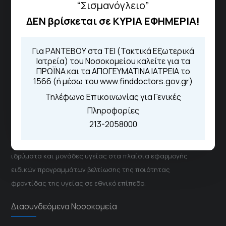
“Σισμανόγλειο”
Για τα πρωινά και τα απογευματινά
ΔΕΝ βρίσκεται σε ΚΥΡΙΑ ΕΦΗΜΕΡΙΑ!
ιατρεία:
Από τον ιστότοπο
eΡαντεβού
Καλώντας στην φωνητική πύλη του
Για ΡΑΝΤΕΒΟΥ στα ΤΕΙ (Τακτικά Εξωτερικά
1566
Ιατρεία) του Νοσοκομείου καλείτε για τα
Μέσω της εφαρμογής "MyHealth
ΠΡΩΪΝΑ και τα ΑΠΟΓΕΥΜΑΤΙΝΑ ΙΑΤΡΕΙΑ το
App"
1566 (ή μέσω του www.finddoctors.gov.gr)
Τηλέφωνο Επικοινωνίας για Γενικές
Πληροφορίες
ΓΝΑ Νοσοκομείο Σισμανόγλειο - Αμαλία Φλέμιγκ
213-2058000
Το Σισμανόγλειο συνεργάζεται με άλλα νοσηλευτικά
ιδρύματα και μονάδες υγείας στα πλαίσια εφαρμογής
ειδικών προγραμμάτων βελτίωσης της ποιότητας
φροντίδας της υγείας σε εθνικό επίπεδο.
Διασυνδεόμενα Νοσοκομεία