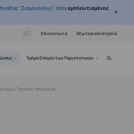
ονάδας "Σισμανόγλειο", τόσο
εμπλουτισμένος
×
Επικοινωνία
Εξωτερικά Ιατρεία
νώσεις
Τμήμα Επειγόντων Περιστατικών
EL
νισμών Τεχνικής Υπηρεσίας