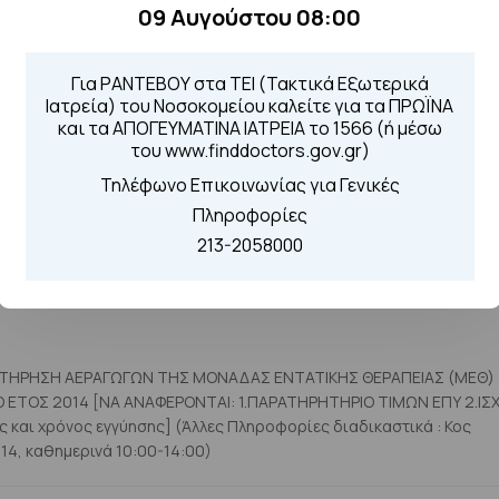
09 Αυγούστου 08:00
Ν ΑΝΑΘΕΣΗ ΥΠΗΡΕΣΙΩΝ ΠΙΣΤΟΠΟΙΗΜΕΝΟΥ ΕΚΤΙΜΗΤΗ ΑΠΟ
 ΣΤΟ ΜΗΤΡΩΟ ΠΙΣΤΟΠΟΙΗΜΕΝΩΝ ΕΚΤΙΜΗΤΩΝ ΣΤΟ ΠΕΔΙΟ ΑΚΙΝΗΤ
Για ΡΑΝΤΕΒΟΥ στα ΤΕΙ (Τακτικά Εξωτερικά
ΣΗΣ ΕΚΤΙΜΗΣΗΣ ΤΗΣ ΜΙΣΘΩΤΙΚΗΣ ΑΞΙΑΣ ΑΚΙΝΗΤΩΝ ΤΟΥ ΓΕΝΙΚΟΥ
Ιατρεία) του Νοσοκομείου καλείτε για τα ΠΡΩΪΝΑ
και τα ΑΠΟΓΕΥΜΑΤΙΝΑ ΙΑΤΡΕΙΑ το 1566 (ή μέσω
του www.finddoctors.gov.gr)
Τηλέφωνο Επικοινωνίας για Γενικές
Πληροφορίες
213-2058000
ΝΤΗΡΗΣΗ ΑΕΡΑΓΩΓΩΝ ΤΗΣ ΜΟΝΑΔΑΣ ΕΝΤΑΤΙΚΗΣ ΘΕΡΑΠΕΙΑΣ (ΜΕΘ)
ΡΙΟ ΤΙΜΩΝ ΕΠΥ 2.ΙΣΧΥΣ
ς Πληροφορίες διαδικαστικά : Κος
14, καθημερινά 10:00-14:00)