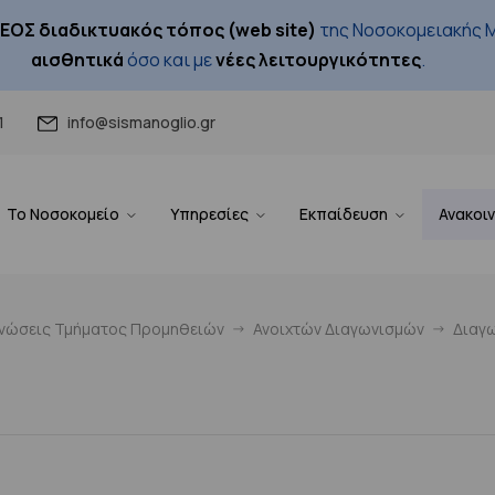
ΕΟΣ διαδικτυακός τόπος (web site)
της Νοσοκομειακής Μ
αισθητικά
όσο και με
νέες λειτουργικότητες
.
1
info@sismanoglio.gr
Το Νοσοκομείο
Υπηρεσίες
Εκπαίδευση
Ανακοι
ινώσεις Τμήματος Προμηθειών
Ανοιχτών Διαγωνισμών
Διαγω