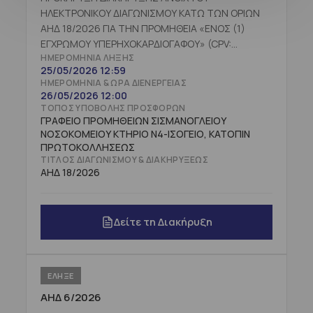
ΗΛΕΚΤΡΟΝΙΚΟΥ ΔΙΑΓΩΝΙΣΜΟΥ ΚΑΤΩ ΤΩΝ ΟΡΙΩΝ
ΑΗΔ 18/2026 ΓΙΑ ΤΗΝ ΠΡΟΜΗΘΕΙΑ «ΕΝΟΣ (1)
ΕΓΧΡΩΜΟΥ ΥΠΕΡΗΧΟΚΑΡΔΙΟΓΑΦΟΥ» (CPV:
ΗΜΕΡΟΜΗΝΊΑ ΛΉΞΗΣ
33112100-9) ΠΡΟΫΠΟΛΟΓΙΣΘΕΙΣΑΣ ΔΑΠΑΝΗΣ
25/05/2026 12:59
177.419,36 € ΠΛΕΟΝ ΦΠΑ (ΗΤΟΙ 220.000,00€
ΗΜΕΡΟΜΗΝΊΑ & ΏΡΑ ΔΙΕΝΈΡΓΕΙΑΣ
ΣΥΜΠΕΡΙΛΑΜΒΑΝΟΜΕΝΟΥ ΦΠΑ) ΜΕ ΕΠΙΧΟΡΗΓΗΣΗ
26/05/2026 12:00
ΑΠΟ ΤΗΝ 1Η ΥΠΕ
ΤΌΠΟΣ ΥΠΟΒΟΛΉΣ ΠΡΟΣΦΟΡΏΝ
ΓΡΑΦΕΙΟ ΠΡΟΜΗΘΕΙΩΝ ΣΙΣΜΑΝΟΓΛΕΙΟΥ
ΝΟΣΟΚΟΜΕΙΟΥ ΚΤΗΡΙΟ Ν4-ΙΣΟΓΕΙΟ, ΚΑΤΟΠΙΝ
ΠΡΩΤΟΚΟΛΛΗΣΕΩΣ
ΤΊΤΛΟΣ ΔΙΑΓΩΝΙΣΜΟΎ & ΔΙΑΚΗΡΎΞΕΩΣ
ΑΗΔ 18/2026
Δείτε τη Διακήρυξη
ΕΛΗΞΕ
ΑΗΔ 6/2026