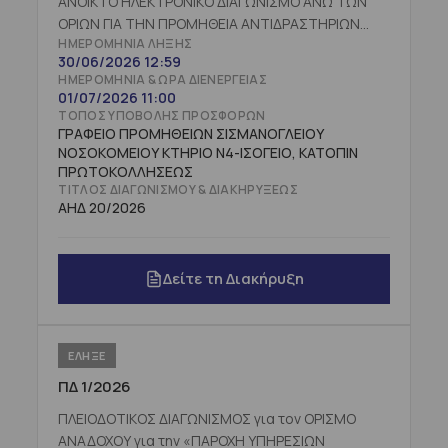
ΑΝΟΙΚΤΟ ΗΛΕΚΤΡΟΝΙΚΟ ΔΙΑΓΩΝΙΣΜΟ ΑΝΩ ΤΩΝ
ΟΡΙΩΝ ΓΙΑ ΤΗΝ ΠΡΟΜΗΘΕΙΑ ΑΝΤΙΔΡΑΣΤΗΡΙΩΝ
ΗΜΕΡΟΜΗΝΊΑ ΛΉΞΗΣ
ΜΙΚΡΟΒΙΟΛΟΓΙΚΩΝ ΕΞΕΤΑΣΕΩΝ ΑΝΕΥ ΣΥΝΟΔΟΥ
30/06/2026 12:59
ΕΞΟΠΛΙΣΜΟΥ» (CPV:33696500-0)
ΗΜΕΡΟΜΗΝΊΑ & ΏΡΑ ΔΙΕΝΈΡΓΕΙΑΣ
προϋπολογισθείσας δαπάνης 626.858,32€ πλέον
01/07/2026 11:00
ΦΠΑ, για χρονικό διάστημα δύο (2) ετών, με
ΤΌΠΟΣ ΥΠΟΒΟΛΉΣ ΠΡΟΣΦΟΡΏΝ
επιπλέον δικαίωμα προαίρεσης ενός(1) έτους
ΓΡΑΦΕΙΟ ΠΡΟΜΗΘΕΙΩΝ ΣΙΣΜΑΝΟΓΛΕΙΟΥ
ΝΟΣΟΚΟΜΕΙΟΥ ΚΤΗΡΙΟ Ν4-ΙΣΟΓΕΙΟ, ΚΑΤΟΠΙΝ
προϋπολογισθείσας δαπάνης 313.429,16€ πλέον
ΠΡΩΤΟΚΟΛΛΗΣΕΩΣ
ΦΠΑ ΜΕ ΚΡΙΤΗΡΙΟ ΚΑΤΑΚΥΡΩΣΗΣ ΤΗΝ ΠΛΕOΝ
ΤΊΤΛΟΣ ΔΙΑΓΩΝΙΣΜΟΎ & ΔΙΑΚΗΡΎΞΕΩΣ
ΣΥΜΦΕΡΟΥΣΑ ΑΠΟ ΟΙΚΟΝΟΜΙΚΗ ΑΠΟΨΗ ΒΑΣΕΙ
ΑΗΔ 20/2026
ΤΙΜΗΣ ΠΡΟΣΦΟΡΑ.
Δείτε τη Διακήρυξη
ΕΛΗΞΕ
ΠΔ 1/2026
ΠΛΕΙΟΔΟΤΙΚΟΣ ΔΙΑΓΩΝΙΣΜΟΣ για τον ΟΡΙΣΜΟ
ΑΝΑΔΟΧΟΥ για την «ΠΑΡΟΧΗ ΥΠΗΡΕΣΙΩΝ