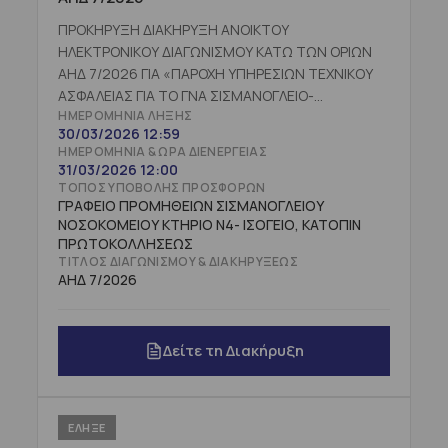
ΠΡΟΚΗΡΥΞΗ ΔΙΑΚΗΡΥΞΗ ΑΝΟΙΚΤΟΥ
ΗΛΕΚΤΡΟΝΙΚΟΥ ΔΙΑΓΩΝΙΣΜΟΥ ΚΑΤΩ ΤΩΝ ΟΡΙΩΝ
ΑΗΔ 7/2026 ΓΙΑ «ΠΑΡΟΧΗ ΥΠΗΡΕΣΙΩΝ ΤΕΧΝΙΚΟΥ
ΑΣΦΑΛΕΙΑΣ ΓΙΑ ΤΟ ΓΝΑ ΣΙΣΜΑΝΟΓΛΕΙΟ-
ΗΜΕΡΟΜΗΝΊΑ ΛΉΞΗΣ
ΑΜ.ΦΛΕΜΙΓΚ ΚΑΙ ΤΙΣ ΑΠΟΚΕΝΤΡΩΜΕΝΕΣ ΔΟΜΕΣ
30/03/2026 12:59
ΑΥΤΟΥ (CPV: 71317200-5)» ΓΙΑ ΔΥΟ (2) ΕΤΗ
ΗΜΕΡΟΜΗΝΊΑ & ΏΡΑ ΔΙΕΝΈΡΓΕΙΑΣ
ΠΡΟΫΠΟΛΟΓΙΣΘΕΙΣΑΣ ΔΑΠΑΝΗΣ 36.000,00 €
31/03/2026 12:00
ΠΛΕΟΝ ΦΠΑ (ΗΤΟΙ 44.640,00 €
ΤΌΠΟΣ ΥΠΟΒΟΛΉΣ ΠΡΟΣΦΟΡΏΝ
ΣΥΜΠΕΡΙΛΑΜΒΑΝΟΜΕΝΟΥ ΦΠΑ) ΚΑΙ ΔΙΚΑΙΩΜΑ
ΓΡΑΦΕΙΟ ΠΡΟΜΗΘΕΙΩΝ ΣΙΣΜΑΝΟΓΛΕΙΟΥ
ΝΟΣΟΚΟΜΕΙΟΥ ΚΤΗΡΙΟ Ν4- ΙΣΟΓΕΙΟ, ΚΑΤΟΠΙΝ
ΠΡΟΑΙΡΕΣΗΣ ΕΝΑ (1) ΕΤΟΣ ΣΥΝΟΛΙΚΗΣ
ΠΡΩΤΟΚΟΛΛΗΣΕΩΣ
ΠΡΟΫΠΟΛΟΓΙΣΘΕΙΣΑΣ ΔΑΠΑΝΗΣ 18.000,00 €
ΤΊΤΛΟΣ ΔΙΑΓΩΝΙΣΜΟΎ & ΔΙΑΚΗΡΎΞΕΩΣ
ΠΛΕΟΝ ΦΠΑ (22.320,00 €
ΑΗΔ 7/2026
ΣΥΜΠΕΡΙΛΑΜΒΑΝΟΜΕΝΟΥ ΦΠΑ), ΜΕ ΚΡΙΤΗΡΙΟ
ΚΑΤΑΚΥΡΩΣΗΣ ΤΗΝ ΠΛΕΟΝ ΣΥΜΦΕΡΟΥΣΑ ΑΠΟ
ΟΙΚΟΝΟΜΙΚΗΣ ΑΠΟΨΗΣ ΒΑΣΕΙ ΤΙΜΗΣ ΠΡΟΣΦΟΡΑ.
Δείτε τη Διακήρυξη
ΕΛΗΞΕ