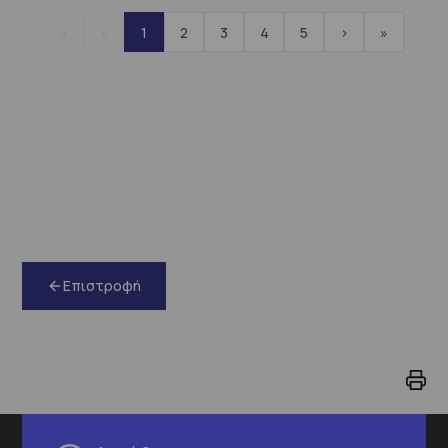
«
<
1
2
3
4
5
>
»
Επιστροφή