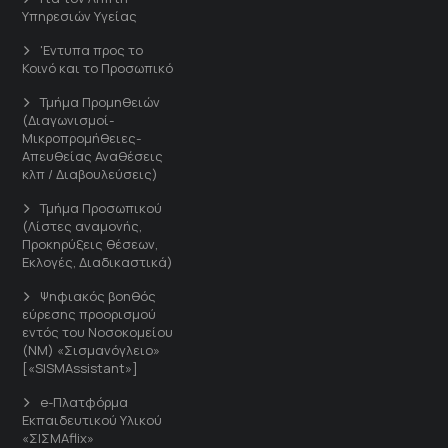
Υπηρεσιών Υγείας
'Εντυπα προς το
Κοινό και το Προσωπικό
Τμήμα Προμηθειών
(Διαγωνισμοί-
Μικροπρομήθειες-
Απευθείας Αναθέσεις
κλπ / Διαβουλεύσεις)
Τμήμα Προσωπικού
(Λίστες αναμονής,
Προκηρύξεις θέσεων,
Εκλογές, Διαδικαστικά)
Ψηφιακός βοηθός
εύρεσης προορισμού
εντός του Νοσοκομείου
(ΝΜ) «Σισμανόγλειο»
[«SISMAssistant»]
e-Πλατφόρμα
Εκπαιδευτικού Υλικού
«ΣΙΣΜΑflix»