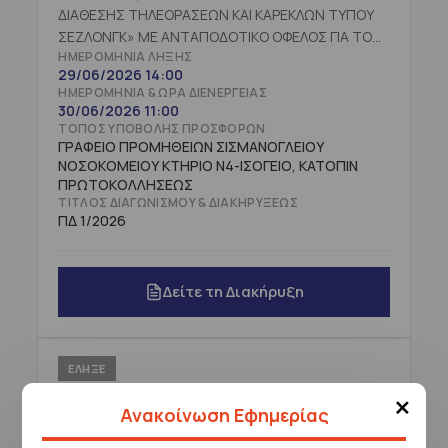
ΔΙΑΘΕΣΗΣ ΤΗΛΕΟΡΑΣΕΩΝ ΚΑΙ ΚΑΡΕΚΛΩΝ ΤΥΠΟΥ
ΣΕΖΛΟΝΓΚ» ΜΕ ΑΝΤΑΠΟΔΟΤΙΚΟ ΟΦΕΛΟΣ ΓΙΑ ΤΟ
ΗΜΕΡΟΜΗΝΊΑ ΛΉΞΗΣ
ΝΟΣΟΚΟΜΕΙΟ, ΜΕ ΚΡΙΤΗΡΙΟ ΚΑΤΑΚΥΡΩΣΗΣ ΤΗΝ
29/06/2026 14:00
ΥΨΗΛΟΤΕΡΗ ΑΠΟ ΟΙΚΟΝΟΜΙΚΗΣ ΑΠΟΨΗΣ ΒΑΣΕΙ
ΗΜΕΡΟΜΗΝΊΑ & ΏΡΑ ΔΙΕΝΈΡΓΕΙΑΣ
ΤΙΜΗΣ ΠΡΟΣΦΟΡΑ, για χρονική διάρκεια δύο (2)
30/06/2026 11:00
ετών, με δυνατότητα παράτασης για ένα (1)
ΤΌΠΟΣ ΥΠΟΒΟΛΉΣ ΠΡΟΣΦΟΡΏΝ
επιπλέον έτος
ΓΡΑΦΕΙΟ ΠΡΟΜΗΘΕΙΩΝ ΣΙΣΜΑΝΟΓΛΕΙΟΥ
ΝΟΣΟΚΟΜΕΙΟΥ ΚΤΗΡΙΟ Ν4-ΙΣΟΓΕΙΟ, ΚΑΤΟΠΙΝ
ΠΡΩΤΟΚΟΛΛΗΣΕΩΣ
ΤΊΤΛΟΣ ΔΙΑΓΩΝΙΣΜΟΎ & ΔΙΑΚΗΡΎΞΕΩΣ
ΠΔ 1/2026
Δείτε τη Διακήρυξη
ΕΛΗΞΕ
×
ΑΗΔ 10/2026
Ανακοίνωση Εφημερίας
ΠΡΟΚΗΡΥΞΗ ΔΙΑΚΗΡΥΞΗΣ ΑΝΟΙΧΤΟΥ