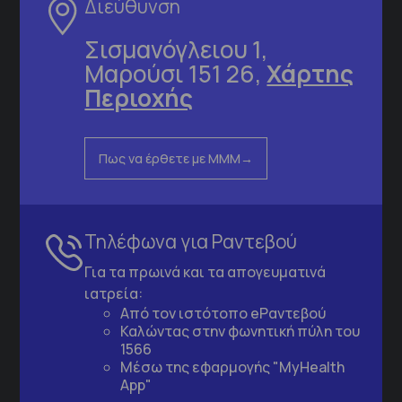
Διεύθυνση
Σισμανόγλειου 1,
Μαρούσι 151 26,
Χάρτης
Περιοχής
Πως να έρθετε με ΜΜΜ
Τηλέφωνα για Ραντεβού
Για τα πρωινά και τα απογευματινά
ιατρεία:
Από τον ιστότοπο
eΡαντεβού
Καλώντας στην φωνητική πύλη του
1566
Μέσω της εφαρμογής "MyHealth
App"