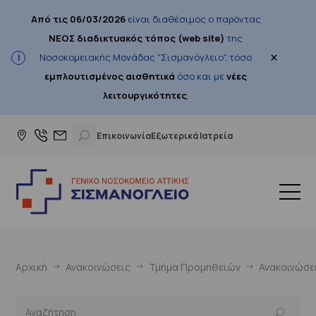
Από τις 06/03/2026
είναι διαθέσιμος ο παρόντας
ΝΕΟΣ διαδικτυακός τόπος (web site)
της
×
Νοσοκομειακής Μονάδας "Σισμανόγλειο", τόσο
εμπλουτισμένος αισθητικά
όσο και με
νέες
λειτουργικότητες
.
Επικοινωνία
Εξωτερικά Ιατρεία
Αρχική
Ανακοινώσεις
Τμήμα Προμηθειών
Ανακοινώσε