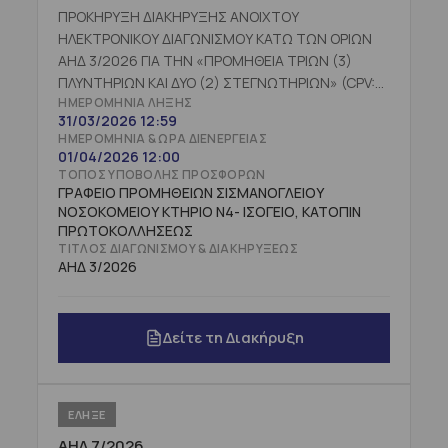
ΠΡΟΚΗΡΥΞΗ ΔΙΑΚΗΡΥΞΗΣ ΑΝΟΙΧΤΟΥ
ΗΛΕΚΤΡΟΝΙΚΟΥ ΔΙΑΓΩΝΙΣΜΟΥ ΚΑΤΩ ΤΩΝ ΟΡΙΩΝ
ΑΗΔ 3/2026 ΓΙΑ ΤΗΝ «ΠΡΟΜΗΘΕΙΑ ΤΡΙΩΝ (3)
ΠΛΥΝΤΗΡΙΩΝ ΚΑΙ ΔΥΟ (2) ΣΤΕΓΝΩΤΗΡΙΩΝ» (CPV:
ΗΜΕΡΟΜΗΝΊΑ ΛΉΞΗΣ
39713200-5) ΓΙΑ ΤΟ ΓΝΑ ΣΙΣΜΑΝΟΓΛΕΙΟ,
31/03/2026 12:59
ΠΡΟΥΠΟΛΟΓΙΣΘΕΙΣΑΣ ΔΑΠΑΝΗΣ 188.709,68 €
ΗΜΕΡΟΜΗΝΊΑ & ΏΡΑ ΔΙΕΝΈΡΓΕΙΑΣ
ΠΛΕΟΝ ΦΠΑ (ήτοι: 234.000,00 €
01/04/2026 12:00
ΣΥΜΠΕΡΙΛΑΜΒΑΝΟΜΕΝΟΥ ΦΠΑ) ΜΕ ΕΠΙΧΟΡΗΓΗΣΗ
ΤΌΠΟΣ ΥΠΟΒΟΛΉΣ ΠΡΟΣΦΟΡΏΝ
ΤΗΣ 1ης ΥΠΕ, ΜΕ ΚΡΙΤΗΡΙΟ ΚΑΤΑΚΥΡΩΣΗΣ ΤΗΝ
ΓΡΑΦΕΙΟ ΠΡΟΜΗΘΕΙΩΝ ΣΙΣΜΑΝΟΓΛΕΙΟΥ
ΝΟΣΟΚΟΜΕΙΟΥ ΚΤΗΡΙΟ Ν4- ΙΣΟΓΕΙΟ, ΚΑΤΟΠΙΝ
ΠΛΕΟΝ ΣΥΜΦΕΡΟΥΣΑ ΑΠΟ ΑΠΟΨΗ ΒΑΣΕΙ ΤΙΜΗΣ
ΠΡΩΤΟΚΟΛΛΗΣΕΩΣ
ΠΡΟΣΦΟΡΑ.
ΤΊΤΛΟΣ ΔΙΑΓΩΝΙΣΜΟΎ & ΔΙΑΚΗΡΎΞΕΩΣ
ΑΗΔ 3/2026
Δείτε τη Διακήρυξη
ΕΛΗΞΕ
ΑΗΔ 7/2026