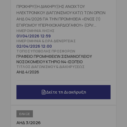
ΠΡΟΚΗΡΥΞΗ ΔΙΑΚΗΡΥΞΗΣ ΑΝΟΙΧΤΟΥ
ΗΛΕΚΤΡΟΝΙΚΟΥ ΔΙΑΓΩΝΙΣΜΟΥ ΚΑΤΩ ΤΩΝ ΟΡΙΩΝ
ΑΗΔ 04/2026 ΓΙΑ ΤΗΝ ΠΡΟΜΗΘΕΙΑ «ΕΝΟΣ (1)
ΕΓΧΡΩΜΟΥ ΥΠΕΡΗΧΟΚΑΡΔΙΟΓΑΦΟΥ» (CPV:
ΗΜΕΡΟΜΗΝΊΑ ΛΉΞΗΣ
33112100-9) ΠΡΟΫΠΟΛΟΓΙΣΘΕΙΣΑΣ ΔΑΠΑΝΗΣ
01/04/2026 12:59
177.419,36 € ΠΛΕΟΝ ΦΠΑ (ΗΤΟΙ 220.000,00€
ΗΜΕΡΟΜΗΝΊΑ & ΏΡΑ ΔΙΕΝΈΡΓΕΙΑΣ
ΣΥΜΠΕΡΙΛΑΜΒΑΝΟΜΕΝΟΥ ΦΠΑ) ΜΕ ΕΠΙΧΟΡΗΓΗΣΗ
02/04/2026 12:00
ΑΠΟ ΤΗΝ 1Η ΥΠΕ
ΤΌΠΟΣ ΥΠΟΒΟΛΉΣ ΠΡΟΣΦΟΡΏΝ
ΓΡΑΦΕΙΟ ΠΡΟΜΗΘΕΙΩΝ ΣΙΣΜΑΝΟΓΛΕΙΟΥ
ΝΟΣΟΚΟΜΕΙΟΥ ΚΤΗΡΙΟ Ν4-ΙΣΟΓΕΙΟ
ΤΊΤΛΟΣ ΔΙΑΓΩΝΙΣΜΟΎ & ΔΙΑΚΗΡΎΞΕΩΣ
ΑΗΔ 4/2026
Δείτε τη Διακήρυξη
ΕΛΗΞΕ
ΑΗΔ 3/2026