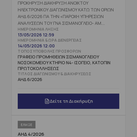
ΠΡΟΚΗΡΥΞΗ ΔΙΑΚΗΡΥΞΗ ΑΝΟΙΚΤΟΥ
ΗΛΕΚΤΡΟΝΙΚΟΥ ΔΙΑΓΩΝΙΣΜΟΥ ΚΑΤΩ ΤΩΝ ΟΡΙΩΝ
ΑΗΔ 6/2026 ΓΙΑ ΤΗΝ «ΠΑΡΟΧΗ ΥΠΗΡΕΣΙΩΝ
ΑΝΑΛΥΣΕΩΝ ΤΟΥ ΓΝΑ ΣΙΣΜΑΝΟΓΛΕΙΟ- ΑΜ.
ΗΜΕΡΟΜΗΝΊΑ ΛΉΞΗΣ
ΦΛΕΜΙΓΚ ΚΑΙ ΤΩΝ ΔΟΜΩΝ ΑΥΤΟΥ (CPV 71610000-
13/05/2026 12:59
7)» ΠΡΟΫΠΟΛΟΓΙΣΘΕΙΣΑΣ ΔΑΠΑΝΗΣ 88.948,00 €
ΗΜΕΡΟΜΗΝΊΑ & ΏΡΑ ΔΙΕΝΈΡΓΕΙΑΣ
ΠΛΕΟΝ ΦΠΑ (110.295,52
14/05/2026 12:00
ΣΥΜΠΕΡΙΛΑΜΒΑΝΟΜΕΝΟΥ ΦΠΑ) ΓΙΑ ΔΥΟ (2) ΕΤΗ
ΤΌΠΟΣ ΥΠΟΒΟΛΉΣ ΠΡΟΣΦΟΡΏΝ
ΜΕ ΔΙΚΑΙΩΜΑ ΕΝΕΡΓΟΠΟΙΗΣΗΣ ΠΡΟΑΙΡΕΣΗΣ ΕΝΟΣ
ΓΡΑΦΕΙΟ ΠΡΟΜΗΘΕΙΩΝ ΣΙΣΜΑΝΟΓΛΕΙΟΥ
ΝΟΣΟΚΟΜΕΙΟΥ ΚΤΗΡΙΟ Ν4- ΙΣΟΓΕΙΟ, ΚΑΤΟΠΙΝ
(1) ΕΤΟΥΣ ΠΡΟΫΠΟΛΟΓΙΣΘΕΙΣΑΣ ΔΑΠΑΝΗΣ
ΠΡΩΤΟΚΟΛΛΗΣΕΩΣ
44.474,00 € ΠΛΕΟΝ ΦΠΑ (55.147.76 €
ΤΊΤΛΟΣ ΔΙΑΓΩΝΙΣΜΟΎ & ΔΙΑΚΗΡΎΞΕΩΣ
ΣΥΜΠΕΡΙΛΑΜΒΑΝΟΜΕΝΟΥ ΦΠΑ ΜΕ ΚΡΙΤΗΡΙΟ
ΑΗΔ 6/2026
ΚΑΤΑΚΥΡΩΣΗΣ ΤΗΝ ΠΛΕΟΝ ΣΥΜΦΕΡΟΥΣΑ ΑΠΟ
ΟΙΚΟΝΟΜΙΚΗ ΑΠΟΨΗ ΒΑΣΕΙ ΤΙΜΗΣ ΠΡΟΣΦΟΡΑ.
Δείτε τη Διακήρυξη
ΕΛΗΞΕ
ΑΗΔ 4/2026