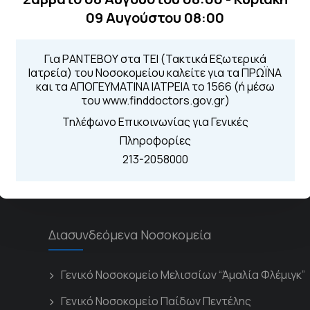
09 Αυγούστου 08:00
Για ΡΑΝΤΕΒΟΥ στα ΤΕΙ (Τακτικά Εξωτερικά
Τηλέφωνα για 
Ιατρεία) του Νοσοκομείου καλείτε για τα ΠΡΩΪΝΑ
και τα ΑΠΟΓΕΥΜΑΤΙΝΑ ΙΑΤΡΕΙΑ το 1566 (ή μέσω
Για τα πρωινά και 
 Περιοχής
του www.finddoctors.gov.gr)
Από τον ιστό
Καλώντας στην
Τηλέφωνο Επικοινωνίας για Γενικές
Μέσω της εφα
Πληροφορίες
213-2058000
Διασυνδεόμενα Νοσοκομεία
Γενικό Νοσοκομείο Μελισσίων “Άμαλία Φλέμιγκ”
Γενικό Νοσοκομείο Παίδων Πεντέλης