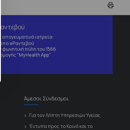
Ραντεβού
τα απογευματινά ιατρεία:
τοπο
eΡαντεβού
 φωνητική πύλη του 1566
ρμογής "MyHealth App"
Άμεσοι Σύνδεσμοι
Για τον Λήπτη Υπηρεσιών Υγείας
'Εντυπα προς το Κοινό και το