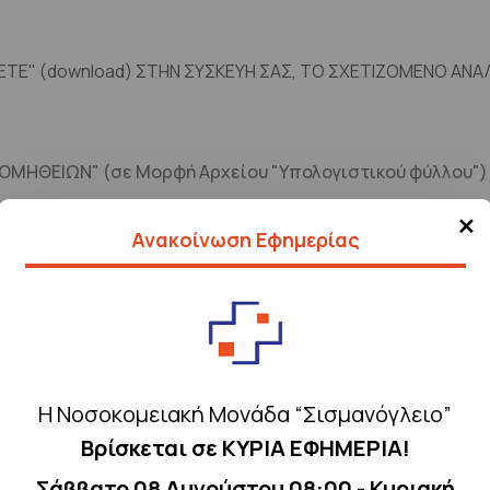
ΣΕΤΕ" (download) ΣΤΗΝ ΣΥΣΚΕΥΗ ΣΑΣ, ΤΟ ΣΧΕΤΙΖΟΜΕΝΟ ΑΝΑ
ΜΗΘΕΙΩΝ" (σε Μορφή Αρχείου "Υπολογιστικού φύλλου")
×
Ανακοίνωση Εφημερίας
Η Νοσοκομειακή Μονάδα “Σισμανόγλειο”
Βρίσκεται σε ΚΥΡΙΑ ΕΦΗΜΕΡΙΑ!
Σάββατο 08 Αυγούστου 08:00 - Κυριακή