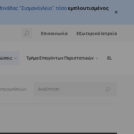
ονάδας "Σισμανόγλειο", τόσο
εμπλουτισμένος
×
Επικοινωνία
Εξωτερικά Ιατρεία
νώσεις
Τμήμα Επειγόντων Περιστατικών
EL
οπρομηθειών