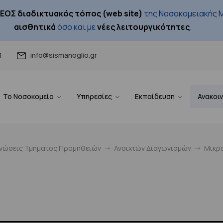
ΕΟΣ διαδικτυακός τόπος (web site)
της Νοσοκομειακής Μ
αισθητικά
όσο και με
νέες λειτουργικότητες
.
1
info@sismanoglio.gr
Το Νοσοκομείο
Υπηρεσίες
Εκπαίδευση
Ανακοι
ινώσεις Τμήματος Προμηθειών
Ανοιχτών Διαγωνισμών
Μικρ