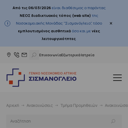
Από τις 06/03/2026
είναι διαθέσιμος ο παρόντας
ΝΕΟΣ διαδικτυακός τόπος (web site)
της
×
Νοσοκομειακής Μονάδας "Σισμανόγλειο", τόσο
εμπλουτισμένος αισθητικά
όσο και με
νέες
λειτουργικότητες
.
Επικοινωνία
Εξωτερικά Ιατρεία
Αρχική
Ανακοινώσεις
Τμήμα Προμηθειών
Ανακοινώσε