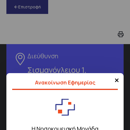
Επιστροφή
Διεύθυνση
Σισμανόγλειου 1,
Μαρούσι 151 26,
Χάρτης
×
Ανακοίνωση Εφημερίας
Περιοχής
Πως να έρθετε με ΜΜΜ
Η Νοσοκομειακή Μονάδα