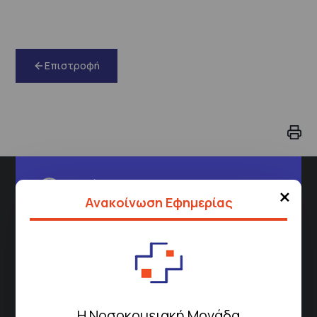
Επιστροφή
Διεύθυνση
×
Ανακοίνωση Εφημερίας
Σισμανόγλειου 1,
Μαρούσι 151 26,
Χάρτης
Περιοχής
Πως να έρθετε με ΜΜΜ
Η Νοσοκομειακή Μονάδα