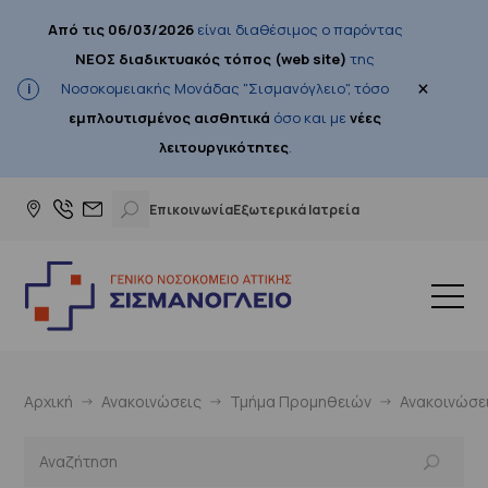
Από τις 06/03/2026
είναι διαθέσιμος ο παρόντας
ΝΕΟΣ διαδικτυακός τόπος (web site)
της
×
Νοσοκομειακής Μονάδας "Σισμανόγλειο", τόσο
εμπλουτισμένος αισθητικά
όσο και με
νέες
λειτουργικότητες
.
Επικοινωνία
Εξωτερικά Ιατρεία
Αρχική
Ανακοινώσεις
Τμήμα Προμηθειών
Ανακοινώσε