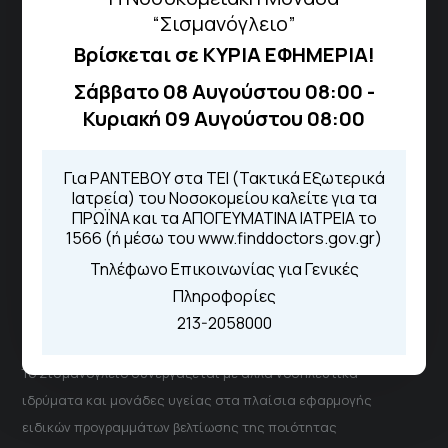
“Σισμανόγλειο”
Βρίσκεται σε ΚΥΡΙΑ ΕΦΗΜΕΡΙΑ!
Τηλέφωνα για Ραντεβού
Σάββατο 08 Αυγούστου 08:00 -
Για τα πρωινά και τα απογευματινά
Κυριακή 09 Αυγούστου 08:00
ιατρεία:
Από τον ιστότοπο
eΡαντεβού
Καλώντας στην φωνητική πύλη του
Για ΡΑΝΤΕΒΟΥ στα ΤΕΙ (Τακτικά Εξωτερικά
1566
Ιατρεία) του Νοσοκομείου καλείτε για τα
Μέσω της εφαρμογής "MyHealth
ΠΡΩΪΝΑ και τα ΑΠΟΓΕΥΜΑΤΙΝΑ ΙΑΤΡΕΙΑ το
App"
1566 (ή μέσω του www.finddoctors.gov.gr)
Τηλέφωνο Επικοινωνίας για Γενικές
Πληροφορίες
213-2058000
ΓΝΑ Νοσοκομείο Σισμανόγλειο - Αμαλία Φλέμιγκ
Το Σισμανόγλειο συνεργάζεται με άλλα νοσηλευτικά
ιδρύματα και μονάδες υγείας στα πλαίσια εφαρμογής
ειδικών προγραμμάτων βελτίωσης της ποιότητας