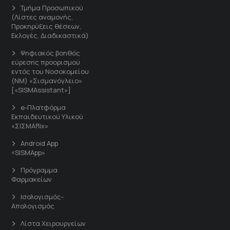
Τμήμα Προσωπικού
(Λίστες αναμονής,
Προκηρύξεις θέσεων,
Εκλογές, Διαδικαστικά)
Ψηφιακός βοηθός
εύρεσης προορισμού
εντός του Νοσοκομείου
(ΝΜ) «Σισμανόγλειο»
[«SISMAssistant»]
e-Πλατφόρμα
Εκπαιδευτικού Υλικού
«ΣΙΣΜΑflix»
Android App
«SISMApp»
Πρόγραμμα
Φαρμακείων
Ισολογισμός-
Απολογισμός
Λίστα Χειρουργείων