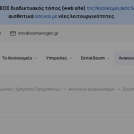
ΕΟΣ διαδικτυακός τόπος (web site)
της Νοσοκομειακής Μ
αισθητικά
όσο και με
νέες λειτουργικότητες
.
1
info@sismanoglio.gr
Το Νοσοκομείο
Υπηρεσίες
Εκπαίδευση
Ανακοι
ινώσεις Τμήματος Προμηθειών
Ανοιχτών Διαγωνισμών
Συνοπ