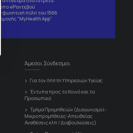
τα απογευματινά ιατρεία:
τοπο
eΡαντεβού
 φωνητική πύλη του 1566
ρμογής "MyHealth App"
Άμεσοι Σύνδεσμοι
Για τον Λήπτη Υπηρεσιών Υγείας
'Εντυπα προς το Κοινό και το
Προσωπικό
Τμήμα Προμηθειών (Διαγωνισμοί-
Μικροπρομήθειες-Απευθείας
Αναθέσεις κλπ / Διαβουλεύσεις)