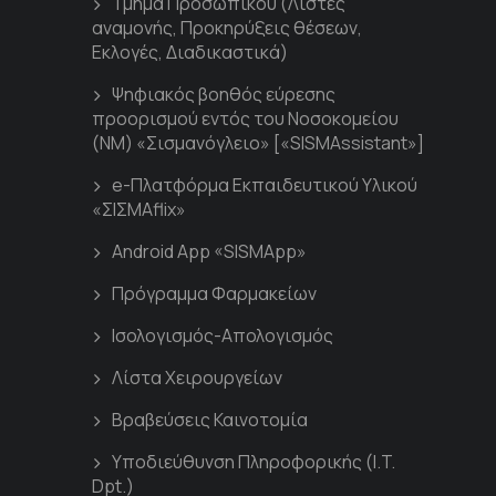
Τμήμα Προσωπικού (Λίστες
αναμονής, Προκηρύξεις θέσεων,
Εκλογές, Διαδικαστικά)
Ψηφιακός βοηθός εύρεσης
προορισμού εντός του Νοσοκομείου
(ΝΜ) «Σισμανόγλειο» [«SISMAssistant»]
e-Πλατφόρμα Εκπαιδευτικού Υλικού
«ΣΙΣΜΑflix»
Android App «SISMApp»
Πρόγραμμα Φαρμακείων
Ισολογισμός-Απολογισμός
Λίστα Χειρουργείων
Βραβεύσεις Καινοτομία
Υποδιεύθυνση Πληροφορικής (I.T.
Dpt.)