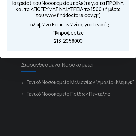
Για τα πρωινά και 
Ιατρεία) του Νοσοκομείου καλείτε για τα ΠΡΩΪΝΑ
 Περιοχής
Από τον ιστό
και τα ΑΠΟΓΕΥΜΑΤΙΝΑ ΙΑΤΡΕΙΑ το 1566 (ή μέσω
Καλώντας στην
του www.finddoctors.gov.gr)
Μέσω της εφα
Τηλέφωνο Επικοινωνίας για Γενικές
Πληροφορίες
213-2058000
Διασυνδεόμενα Νοσοκομεία
Γενικό Νοσοκομείο Μελισσίων “Άμαλία Φλέμιγκ”
Γενικό Νοσοκομείο Παίδων Πεντέλης