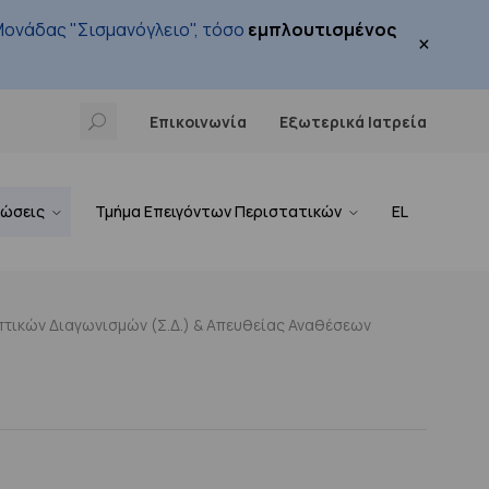
ονάδας "Σισμανόγλειο", τόσο
εμπλουτισμένος
×
Επικοινωνία
Εξωτερικά Ιατρεία
νώσεις
Τμήμα Επειγόντων Περιστατικών
EL
τικών Διαγωνισμών (Σ.Δ.) & Απευθείας Αναθέσεων