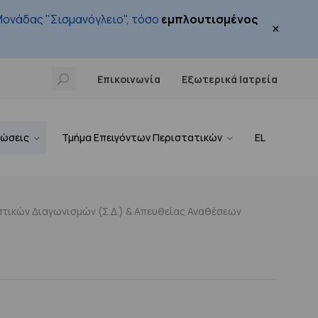
ονάδας "Σισμανόγλειο", τόσο
εμπλουτισμένος
×
Επικοινωνία
Εξωτερικά Ιατρεία
νώσεις
Τμήμα Επειγόντων Περιστατικών
EL
τικών Διαγωνισμών (Σ.Δ.) & Απευθείας Αναθέσεων