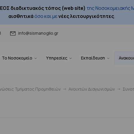
ΕΟΣ διαδικτυακός τόπος (web site)
της Νοσοκομειακής Μ
αισθητικά
όσο και με
νέες λειτουργικότητες
.
1
info@sismanoglio.gr
Το Νοσοκομείο
Υπηρεσίες
Εκπαίδευση
Ανακοι
ινώσεις Τμήματος Προμηθειών
Ανοιχτών Διαγωνισμών
Συνοπ