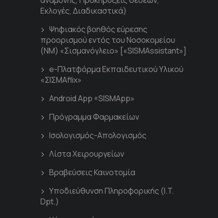
αναμονής, Προκηρύξεις θέσεων,
Εκλογές, Διαδικαστικά)
Ψηφιακός βοηθός εύρεσης
προορισμού εντός του Νοσοκομείου
(ΝΜ) «Σισμανόγλειο» [«SISMAssistant»]
e-Πλατφόρμα Εκπαιδευτικού Υλικού
«ΣΙΣΜΑflix»
Android App «SISMApp»
Πρόγραμμα Φαρμακείων
Ισολογισμός-Απολογισμός
Λίστα Χειρουργείων
Βραβεύσεις Καινοτομία
Υποδιεύθυνση Πληροφορικής (I.T.
Dpt.)