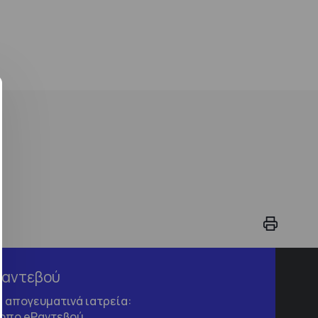
Ραντεβού
τα απογευματινά ιατρεία:
τοπο
eΡαντεβού