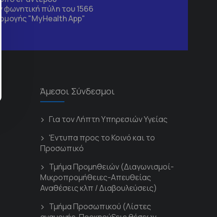
 φωνητική πύλη του 1566
ρμογής "MyHealth App"
Άμεσοι Σύνδεσμοι
Για τον Λήπτη Υπηρεσιών Υγείας
'Εντυπα προς το Κοινό και το
Προσωπικό
Τμήμα Προμηθειών (Διαγωνισμοί-
Μικροπρομήθειες-Απευθείας
Αναθέσεις κλπ / Διαβουλεύσεις)
Τμήμα Προσωπικού (Λίστες