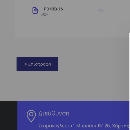
PD43B-16
.PDF
Επιστροφή
Διεύθυνση
Σισμανόγλειου 1, Μαρούσι 151 26,
Χάρτης