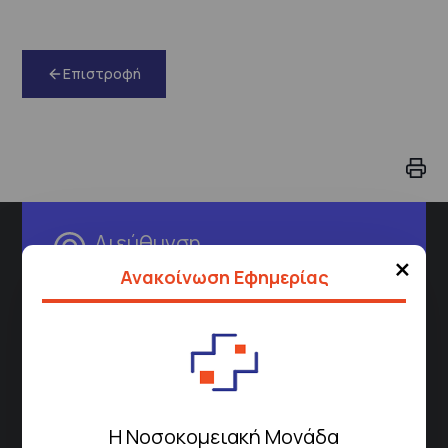
Επιστροφή
Διεύθυνση
×
Ανακοίνωση Εφημερίας
Σισμανόγλειου 1,
Μαρούσι 151 26,
Χάρτης
Περιοχής
Πως να έρθετε με ΜΜΜ
Η Νοσοκομειακή Μονάδα