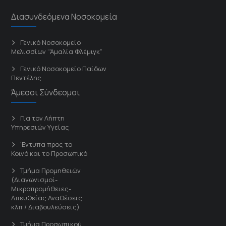
Διασυνδεόμενα Νοσοκομεία
Γενικό Νοσοκομείο
Μελισσίων “Άμαλία Φλέμιγκ”
Γενικό Νοσοκομείο Παίδων
Πεντέλης
Άμεσοι Σύνδεσμοι
Για τον Λήπτη
Υπηρεσιών Υγείας
'Εντυπα προς το
Κοινό και το Προσωπικό
Τμήμα Προμηθειών
(Διαγωνισμοί-
Μικροπρομήθειες-
Απευθείας Αναθέσεις
κλπ / Διαβουλεύσεις)
Τμήμα Προσωπικού