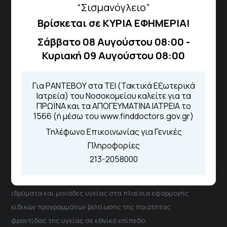
“Σισμανόγλειο”
Βρίσκεται σε ΚΥΡΙΑ ΕΦΗΜΕΡΙΑ!
Τηλέφωνα για Ραντεβού
Σάββατο 08 Αυγούστου 08:00 -
Για τα πρωινά και τα απογευματινά
Κυριακή 09 Αυγούστου 08:00
ιατρεία:
Από τον ιστότοπο
eΡαντεβού
Καλώντας στην φωνητική πύλη του
Για ΡΑΝΤΕΒΟΥ στα ΤΕΙ (Τακτικά Εξωτερικά
1566
Ιατρεία) του Νοσοκομείου καλείτε για τα
Μέσω της εφαρμογής "MyHealth
ΠΡΩΪΝΑ και τα ΑΠΟΓΕΥΜΑΤΙΝΑ ΙΑΤΡΕΙΑ το
App"
1566 (ή μέσω του www.finddoctors.gov.gr)
Τηλέφωνο Επικοινωνίας για Γενικές
Πληροφορίες
ΓΝΑ Νοσοκομείο Σισμανόγλειο - Αμαλία Φλέμιγκ
213-2058000
Το Σισμανόγλειο συνεργάζεται με άλλα νοσηλευτικά
ιδρύματα και μονάδες υγείας στα πλαίσια εφαρμογής
ειδικών προγραμμάτων βελτίωσης της ποιότητας
φροντίδας της υγείας σε εθνικό επίπεδο.