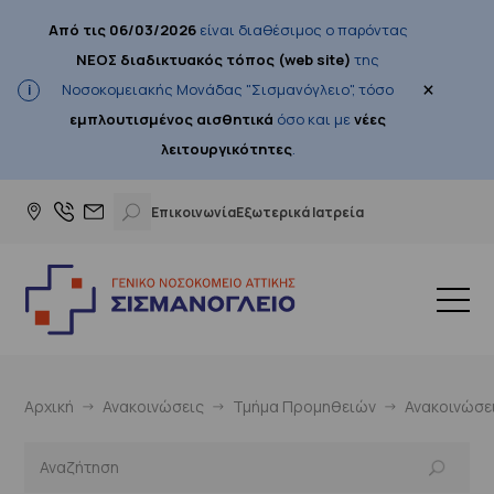
Από τις 06/03/2026
είναι διαθέσιμος ο παρόντας
ΝΕΟΣ διαδικτυακός τόπος (web site)
της
×
Νοσοκομειακής Μονάδας "Σισμανόγλειο", τόσο
εμπλουτισμένος αισθητικά
όσο και με
νέες
λειτουργικότητες
.
Επικοινωνία
Εξωτερικά Ιατρεία
Αρχική
Ανακοινώσεις
Τμήμα Προμηθειών
Ανακοινώσε