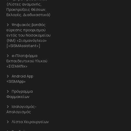
(Λίστες αναμονής,
Προκηρύξεις θέσεων,
Εκλογές, Διαδικαστικά)
Ψηφιακός βοηθός
εύρεσης προορισμού
εντός του Νοσοκομείου
(ΝΜ) «Σισμανόγλειο»
[«SISMAssistant»]
e-Πλατφόρμα
Εκπαιδευτικού Υλικού
«ΣΙΣΜΑflix»
Android App
«SISMApp»
Πρόγραμμα
Φαρμακείων
Ισολογισμός-
Απολογισμός
Λίστα Χειρουργείων