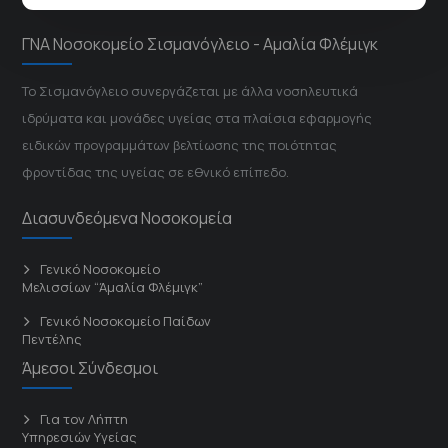
ΓΝΑ Νοσοκομείο Σισμανόγλειο - Αμαλία Φλέμιγκ
Το Σισμανόγλειο συνεργάζεται με άλλα νοσηλευτικά
ιδρύματα και μονάδες υγείας στα πλαίσια εφαρμογής
ειδικών προγραμμάτων βελτίωσης της ποιότητας
φροντίδας της υγείας σε εθνικό επίπεδο.
Διασυνδεόμενα Νοσοκομεία
Γενικό Νοσοκομείο
Μελισσίων “Άμαλία Φλέμιγκ”
Γενικό Νοσοκομείο Παίδων
Πεντέλης
Άμεσοι Σύνδεσμοι
Για τον Λήπτη
Υπηρεσιών Υγείας