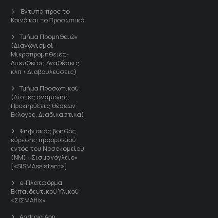
'Εντυπα προς το
Κοινό και το Προσωπικό
Τμήμα Προμηθειών
(Διαγωνισμοί-
Μικροπρομήθειες-
Απευθείας Αναθέσεις
κλπ / Διαβουλεύσεις)
Τμήμα Προσωπικού
(Λίστες αναμονής,
Προκηρύξεις θέσεων,
Εκλογές, Διαδικαστικά)
Ψηφιακός βοηθός
εύρεσης προορισμού
εντός του Νοσοκομείου
(ΝΜ) «Σισμανόγλειο»
[«SISMAssistant»]
e-Πλατφόρμα
Εκπαιδευτικού Υλικού
«ΣΙΣΜΑflix»
Android App