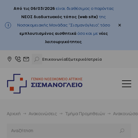
Από τις 06/03/2026
είναι διαθέσιμος ο παρόντας
ΝΕΟΣ διαδικτυακός τόπος (web site)
της
×
Νοσοκομειακής Μονάδας "Σισμανόγλειο", τόσο
εμπλουτισμένος αισθητικά
όσο και με
νέες
λειτουργικότητες
.
Επικοινωνία
Εξωτερικά Ιατρεία
Αρχική
Ανακοινώσεις
Τμήμα Προμηθειών
Ανακοινώσε