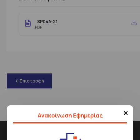
SP04A-21
.PDF
Επιστροφή
×
Ανακοίνωση Εφημερίας
Διεύθυνση