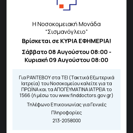
Σισμανόγλειου 1,
Μαρούσι 151 26,
Χάρτης
Περιοχής
Η Νοσοκομειακή Μονάδα
“Σισμανόγλειο”
Βρίσκεται σε ΚΥΡΙΑ ΕΦΗΜΕΡΙΑ!
Πως να έρθετε με ΜΜΜ
Σάββατο 08 Αυγούστου 08:00 -
Κυριακή 09 Αυγούστου 08:00
Τηλέφωνα για Ραντεβού
Για ΡΑΝΤΕΒΟΥ στα ΤΕΙ (Τακτικά Εξωτερικά
Για τα πρωινά και τα απογευματινά
Ιατρεία) του Νοσοκομείου καλείτε για τα
ιατρεία:
ΠΡΩΪΝΑ και τα ΑΠΟΓΕΥΜΑΤΙΝΑ ΙΑΤΡΕΙΑ το
1566 (ή μέσω του www.finddoctors.gov.gr)
Από τον ιστότοπο
eΡαντεβού
Καλώντας στην φωνητική πύλη του
Τηλέφωνο Επικοινωνίας για Γενικές
1566
Πληροφορίες
Μέσω της εφαρμογής "MyHealth
App"
213-2058000