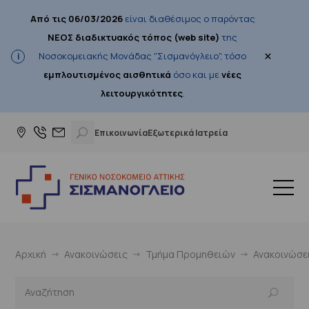
Από τις 06/03/2026
είναι διαθέσιμος ο παρόντας
ΝΕΟΣ διαδικτυακός τόπος (web site)
της
×
Νοσοκομειακής Μονάδας "Σισμανόγλειο", τόσο
εμπλουτισμένος αισθητικά
όσο και με
νέες
λειτουργικότητες
.
Επικοινωνία
Εξωτερικά Ιατρεία
Αρχική
Ανακοινώσεις
Τμήμα Προμηθειών
Ανακοινώσε