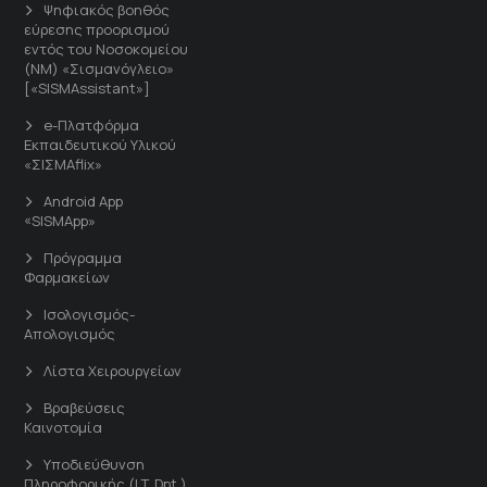
Ψηφιακός βοηθός
εύρεσης προορισμού
εντός του Νοσοκομείου
(ΝΜ) «Σισμανόγλειο»
[«SISMAssistant»]
e-Πλατφόρμα
Εκπαιδευτικού Υλικού
«ΣΙΣΜΑflix»
Android App
«SISMApp»
Πρόγραμμα
Φαρμακείων
Ισολογισμός-
Απολογισμός
Λίστα Χειρουργείων
Βραβεύσεις
Καινοτομία
Υποδιεύθυνση
Πληροφορικής (I.T. Dpt.)