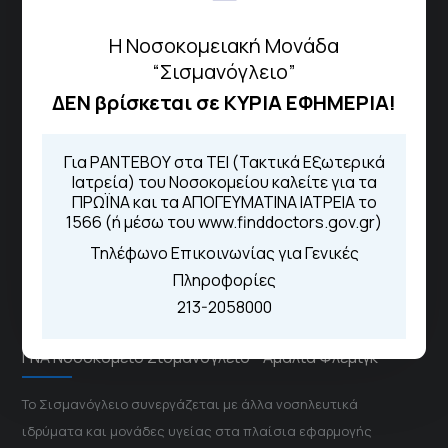
Πως να έρθετε με ΜΜΜ
Η Νοσοκομειακή Μονάδα
“Σισμανόγλειο”
ΔΕΝ βρίσκεται σε ΚΥΡΙΑ ΕΦΗΜΕΡΙΑ!
Τηλέφωνα για Ραντεβού
Για τα πρωινά και τα απογευματινά
Για ΡΑΝΤΕΒΟΥ στα ΤΕΙ (Τακτικά Εξωτερικά
ιατρεία:
Ιατρεία) του Νοσοκομείου καλείτε για τα
Από τον ιστότοπο
eΡαντεβού
ΠΡΩΪΝΑ και τα ΑΠΟΓΕΥΜΑΤΙΝΑ ΙΑΤΡΕΙΑ το
Καλώντας στην φωνητική πύλη του
1566 (ή μέσω του www.finddoctors.gov.gr)
1566
Μέσω της εφαρμογής "MyHealth
Τηλέφωνο Επικοινωνίας για Γενικές
App"
Πληροφορίες
213-2058000
ΓΝΑ Νοσοκομείο Σισμανόγλειο - Αμαλία Φλέμιγκ
Το Σισμανόγλειο συνεργάζεται με άλλα νοσηλευτικά
ιδρύματα και μονάδες υγείας στα πλαίσια εφαρμογής