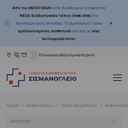
Από τις 06/03/2026
είναι διαθέσιμος ο παρόντας
ΝΕΟΣ διαδικτυακός τόπος (web site)
της
×
Νοσοκομειακής Μονάδας "Σισμανόγλειο", τόσο
εμπλουτισμένος αισθητικά
όσο και με
νέες
λειτουργικότητες
.
Επικοινωνία
Εξωτερικά Ιατρεία
Αρχική
Ανακοινώσεις
Τμήμα Προμηθειών
Ανακοινώσε