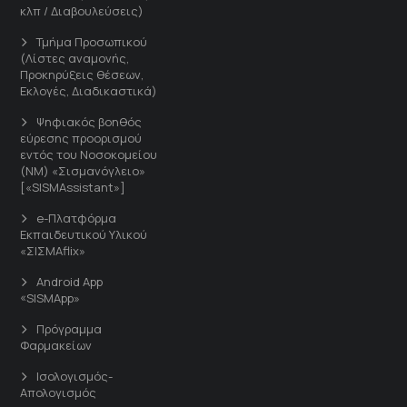
κλπ / Διαβουλεύσεις)
Τμήμα Προσωπικού
(Λίστες αναμονής,
Προκηρύξεις θέσεων,
Εκλογές, Διαδικαστικά)
Ψηφιακός βοηθός
εύρεσης προορισμού
εντός του Νοσοκομείου
(ΝΜ) «Σισμανόγλειο»
[«SISMAssistant»]
e-Πλατφόρμα
Εκπαιδευτικού Υλικού
«ΣΙΣΜΑflix»
Android App
«SISMApp»
Πρόγραμμα
Φαρμακείων
Ισολογισμός-
Απολογισμός