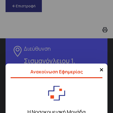
Επιστροφή
Διεύθυνση
Σισμανόγλειου 1,
Μαρούσι 151 26,
Χάρτης
×
Ανακοίνωση Εφημερίας
Περιοχής
Πως να έρθετε με ΜΜΜ
Η Νοσοκομειακή Μονάδα