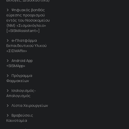
Ψηφιακός βοηθός
εύρεσης προορισμού
εντός του Νοσοκομείου
(ΝΜ) «Σισμανόγλειο»
[«SISMAssistant»]
e-Πλατφόρμα
Εκπαιδευτικού Υλικού
«ΣΙΣΜΑflix»
Android App
«SISMApp»
Πρόγραμμα
Φαρμακείων
Ισολογισμός-
Απολογισμός
Λίστα Χειρουργείων
Βραβεύσεις
Καινοτομία