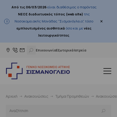
Από τις 06/03/2026
είναι διαθέσιμος ο παρόντας
ΝΕΟΣ διαδικτυακός τόπος (web site)
της
×
Νοσοκομειακής Μονάδας "Σισμανόγλειο", τόσο
εμπλουτισμένος αισθητικά
όσο και με
νέες
λειτουργικότητες
.
Επικοινωνία
Εξωτερικά Ιατρεία
Αρχική
Ανακοινώσεις
Τμήμα Προμηθειών
Ανακοινώσε