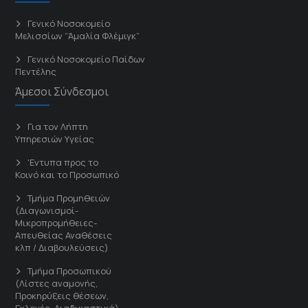
Γενικό Νοσοκομείο
Μελισσίων “Άμαλία Φλέμιγκ”
Γενικό Νοσοκομείο Παίδων
Πεντέλης
Άμεσοι Σύνδεσμοι
Για τον Λήπτη
Υπηρεσιών Υγείας
'Εντυπα προς το
Κοινό και το Προσωπικό
Τμήμα Προμηθειών
(Διαγωνισμοί-
Μικροπρομήθειες-
Απευθείας Αναθέσεις
κλπ / Διαβουλεύσεις)
Τμήμα Προσωπικού
(Λίστες αναμονής,
Προκηρύξεις θέσεων,
Εκλογές, Διαδικαστικά)