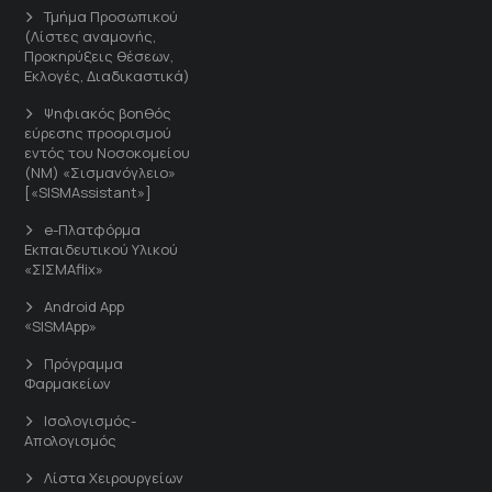
Τμήμα Προσωπικού
(Λίστες αναμονής,
Προκηρύξεις θέσεων,
Εκλογές, Διαδικαστικά)
Ψηφιακός βοηθός
εύρεσης προορισμού
εντός του Νοσοκομείου
(ΝΜ) «Σισμανόγλειο»
[«SISMAssistant»]
e-Πλατφόρμα
Εκπαιδευτικού Υλικού
«ΣΙΣΜΑflix»
Android App
«SISMApp»
Πρόγραμμα
Φαρμακείων
Ισολογισμός-
Απολογισμός
Λίστα Χειρουργείων