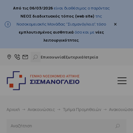
Από τις 06/03/2026
είναι διαθέσιμος ο παρόντας
ΝΕΟΣ διαδικτυακός τόπος (web site)
της
×
Νοσοκομειακής Μονάδας "Σισμανόγλειο", τόσο
εμπλουτισμένος αισθητικά
όσο και με
νέες
λειτουργικότητες
.
Επικοινωνία
Εξωτερικά Ιατρεία
Αρχική
Ανακοινώσεις
Τμήμα Προμηθειών
Ανακοινώσε