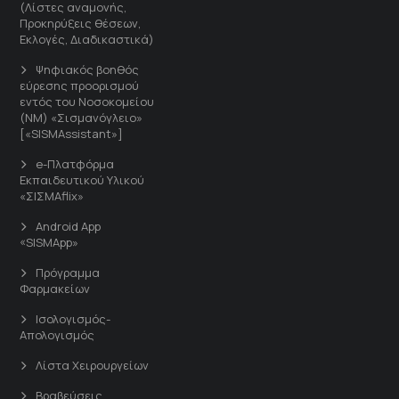
(Λίστες αναμονής,
Προκηρύξεις θέσεων,
Εκλογές, Διαδικαστικά)
Ψηφιακός βοηθός
εύρεσης προορισμού
εντός του Νοσοκομείου
(ΝΜ) «Σισμανόγλειο»
[«SISMAssistant»]
e-Πλατφόρμα
Εκπαιδευτικού Υλικού
«ΣΙΣΜΑflix»
Android App
«SISMApp»
Πρόγραμμα
Φαρμακείων
Ισολογισμός-
Απολογισμός
Λίστα Χειρουργείων
Βραβεύσεις