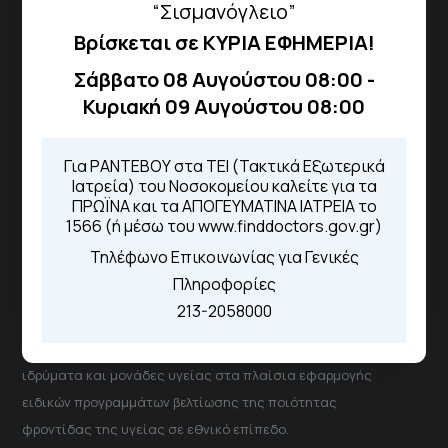
“Σισμανόγλειο”
Βρίσκεται σε ΚΥΡΙΑ ΕΦΗΜΕΡΙΑ!
Τηλέφωνα για Ραντεβού
Σάββατο 08 Αυγούστου 08:00 -
Για τα πρωινά και τα απογευματινά
Κυριακή 09 Αυγούστου 08:00
ιατρεία:
Από τον ιστότοπο
eΡαντεβού
Καλώντας στην φωνητική πύλη του
Για ΡΑΝΤΕΒΟΥ στα ΤΕΙ (Τακτικά Εξωτερικά
1566
Ιατρεία) του Νοσοκομείου καλείτε για τα
Μέσω της εφαρμογής "MyHealth
ΠΡΩΪΝΑ και τα ΑΠΟΓΕΥΜΑΤΙΝΑ ΙΑΤΡΕΙΑ το
App"
1566 (ή μέσω του www.finddoctors.gov.gr)
Τηλέφωνο Επικοινωνίας για Γενικές
Πληροφορίες
ΓΝΑ Νοσοκομείο Σισμανόγλειο - Αμαλία Φλέμιγκ
213-2058000
Το Σισμανόγλειο συνεργάζεται με άλλα νοσηλευτικά
ιδρύματα και μονάδες υγείας στα πλαίσια εφαρμογής
ειδικών προγραμμάτων βελτίωσης της ποιότητας
φροντίδας της υγείας σε εθνικό επίπεδο.