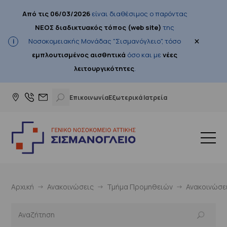
Από τις 06/03/2026
είναι διαθέσιμος ο παρόντας
ΝΕΟΣ διαδικτυακός τόπος (web site)
της
×
Νοσοκομειακής Μονάδας "Σισμανόγλειο", τόσο
εμπλουτισμένος αισθητικά
όσο και με
νέες
λειτουργικότητες
.
Επικοινωνία
Εξωτερικά Ιατρεία
Αρχική
Ανακοινώσεις
Τμήμα Προμηθειών
Ανακοινώσε