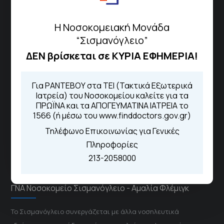
Πως να έρθετε με ΜΜΜ
Η Νοσοκομειακή Μονάδα
“Σισμανόγλειο”
ΔΕΝ βρίσκεται σε ΚΥΡΙΑ ΕΦΗΜΕΡΙΑ!
Τηλέφωνα για Ραντεβού
Για τα πρωινά και τα απογευματινά
Για ΡΑΝΤΕΒΟΥ στα ΤΕΙ (Τακτικά Εξωτερικά
ιατρεία:
Ιατρεία) του Νοσοκομείου καλείτε για τα
Από τον ιστότοπο
eΡαντεβού
ΠΡΩΪΝΑ και τα ΑΠΟΓΕΥΜΑΤΙΝΑ ΙΑΤΡΕΙΑ το
Καλώντας στην φωνητική πύλη του
1566 (ή μέσω του www.finddoctors.gov.gr)
1566
Τηλέφωνο Επικοινωνίας για Γενικές
Μέσω της εφαρμογής "MyHealth
App"
Πληροφορίες
213-2058000
ΓΝΑ Νοσοκομείο Σισμανόγλειο - Αμαλία Φλέμιγκ
Το Σισμανόγλειο συνεργάζεται με άλλα νοσηλευτικά