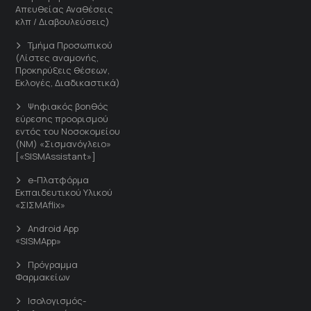
Απευθείας Αναθέσεις
κλπ / Διαβουλεύσεις)
Τμήμα Προσωπικού
(Λίστες αναμονής,
Προκηρύξεις θέσεων,
Εκλογές, Διαδικαστικά)
Ψηφιακός βοηθός
εύρεσης προορισμού
εντός του Νοσοκομείου
(ΝΜ) «Σισμανόγλειο»
[«SISMAssistant»]
e-Πλατφόρμα
Εκπαιδευτικού Υλικού
«ΣΙΣΜΑflix»
Android App
«SISMApp»
Πρόγραμμα
Φαρμακείων
Ισολογισμός-