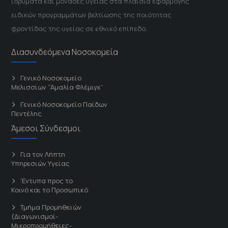
ιδρύματα και μονάδες υγείας στα πλαίσια εφαρμογής
ειδικών προγραμμάτων βελτίωσης της ποιότητας
φροντίδας της υγείας σε εθνικό επίπεδο.
Διασυνδεόμενα Νοσοκομεία
Γενικό Νοσοκομείο
Μελισσίων “Άμαλία Φλέμιγκ”
Γενικό Νοσοκομείο Παίδων
Πεντέλης
Άμεσοι Σύνδεσμοι
Για τον Λήπτη
Υπηρεσιών Υγείας
'Εντυπα προς το
Κοινό και το Προσωπικό
Τμήμα Προμηθειών
(Διαγωνισμοί-
Μικροπρομήθειες-