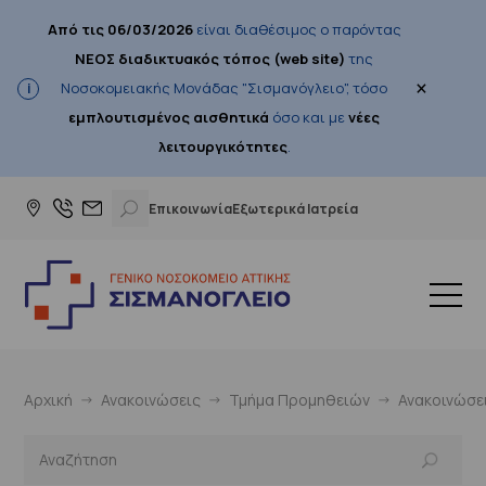
Από τις 06/03/2026
είναι διαθέσιμος ο παρόντας
ΝΕΟΣ διαδικτυακός τόπος (web site)
της
×
Νοσοκομειακής Μονάδας "Σισμανόγλειο", τόσο
εμπλουτισμένος αισθητικά
όσο και με
νέες
λειτουργικότητες
.
Επικοινωνία
Εξωτερικά Ιατρεία
Αρχική
Ανακοινώσεις
Τμήμα Προμηθειών
Ανακοινώσε