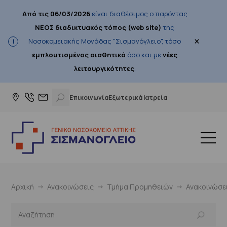
Από τις 06/03/2026
είναι διαθέσιμος ο παρόντας
ΝΕΟΣ διαδικτυακός τόπος (web site)
της
×
Νοσοκομειακής Μονάδας "Σισμανόγλειο", τόσο
εμπλουτισμένος αισθητικά
όσο και με
νέες
λειτουργικότητες
.
Επικοινωνία
Εξωτερικά Ιατρεία
Αρχική
Ανακοινώσεις
Τμήμα Προμηθειών
Ανακοινώσε