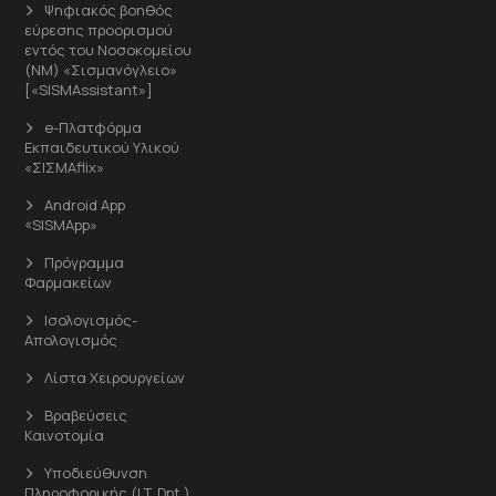
Ψηφιακός βοηθός
εύρεσης προορισμού
εντός του Νοσοκομείου
(ΝΜ) «Σισμανόγλειο»
[«SISMAssistant»]
e-Πλατφόρμα
Εκπαιδευτικού Υλικού
«ΣΙΣΜΑflix»
Android App
«SISMApp»
Πρόγραμμα
Φαρμακείων
Ισολογισμός-
Απολογισμός
Λίστα Χειρουργείων
Βραβεύσεις
Καινοτομία
Υποδιεύθυνση
Πληροφορικής (I.T. Dpt.)