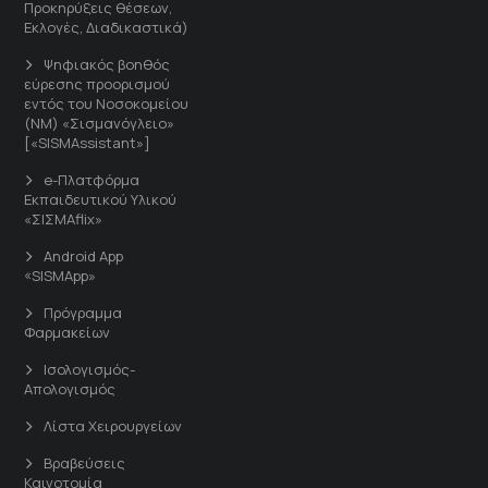
Προκηρύξεις θέσεων,
Εκλογές, Διαδικαστικά)
Ψηφιακός βοηθός
εύρεσης προορισμού
εντός του Νοσοκομείου
(ΝΜ) «Σισμανόγλειο»
[«SISMAssistant»]
e-Πλατφόρμα
Εκπαιδευτικού Υλικού
«ΣΙΣΜΑflix»
Android App
«SISMApp»
Πρόγραμμα
Φαρμακείων
Ισολογισμός-
Απολογισμός
Λίστα Χειρουργείων
Βραβεύσεις
Καινοτομία