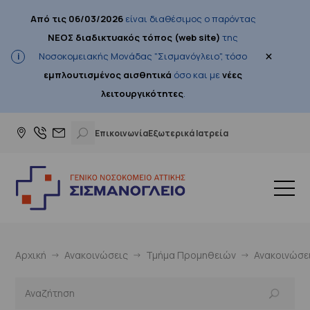
Από τις 06/03/2026
είναι διαθέσιμος ο παρόντας
ΝΕΟΣ διαδικτυακός τόπος (web site)
της
×
Νοσοκομειακής Μονάδας "Σισμανόγλειο", τόσο
εμπλουτισμένος αισθητικά
όσο και με
νέες
λειτουργικότητες
.
Επικοινωνία
Εξωτερικά Ιατρεία
Αρχική
Ανακοινώσεις
Τμήμα Προμηθειών
Ανακοινώσε