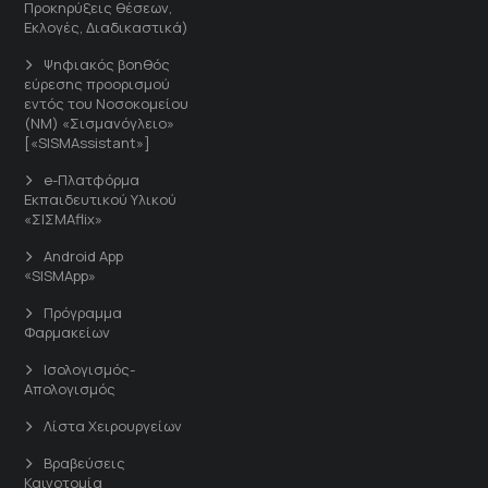
Προκηρύξεις θέσεων,
Εκλογές, Διαδικαστικά)
Ψηφιακός βοηθός
εύρεσης προορισμού
εντός του Νοσοκομείου
(ΝΜ) «Σισμανόγλειο»
[«SISMAssistant»]
e-Πλατφόρμα
Εκπαιδευτικού Υλικού
«ΣΙΣΜΑflix»
Android App
«SISMApp»
Πρόγραμμα
Φαρμακείων
Ισολογισμός-
Απολογισμός
Λίστα Χειρουργείων
Βραβεύσεις
Καινοτομία