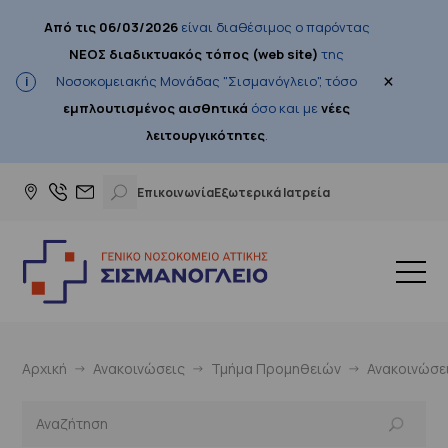
Από τις 06/03/2026
είναι διαθέσιμος ο παρόντας
ΝΕΟΣ διαδικτυακός τόπος (web site)
της
×
Νοσοκομειακής Μονάδας "Σισμανόγλειο", τόσο
εμπλουτισμένος αισθητικά
όσο και με
νέες
λειτουργικότητες
.
Επικοινωνία
Εξωτερικά Ιατρεία
Αρχική
Ανακοινώσεις
Τμήμα Προμηθειών
Ανακοινώσε