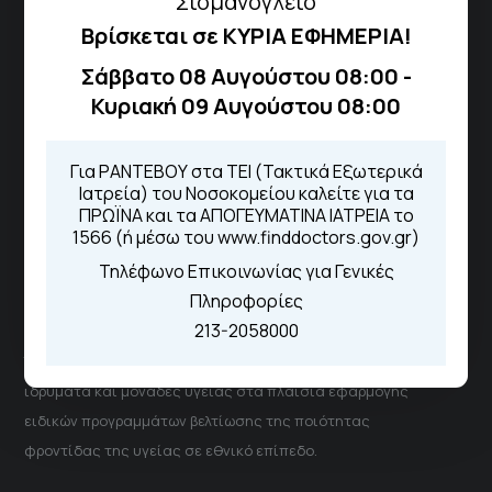
“Σισμανόγλειο”
Τηλέφωνα για Ραντεβού
Βρίσκεται σε ΚΥΡΙΑ ΕΦΗΜΕΡΙΑ!
Για τα πρωινά και τα απογευματινά
Σάββατο 08 Αυγούστου 08:00 -
ιατρεία:
Κυριακή 09 Αυγούστου 08:00
Από τον ιστότοπο
eΡαντεβού
Καλώντας στην φωνητική πύλη του
1566
Για ΡΑΝΤΕΒΟΥ στα ΤΕΙ (Τακτικά Εξωτερικά
Μέσω της εφαρμογής "MyHealth
Ιατρεία) του Νοσοκομείου καλείτε για τα
App"
ΠΡΩΪΝΑ και τα ΑΠΟΓΕΥΜΑΤΙΝΑ ΙΑΤΡΕΙΑ το
1566 (ή μέσω του www.finddoctors.gov.gr)
Τηλέφωνο Επικοινωνίας για Γενικές
Πληροφορίες
ΓΝΑ Νοσοκομείο Σισμανόγλειο - Αμαλία Φλέμιγκ
213-2058000
Το Σισμανόγλειο συνεργάζεται με άλλα νοσηλευτικά
ιδρύματα και μονάδες υγείας στα πλαίσια εφαρμογής
ειδικών προγραμμάτων βελτίωσης της ποιότητας
φροντίδας της υγείας σε εθνικό επίπεδο.