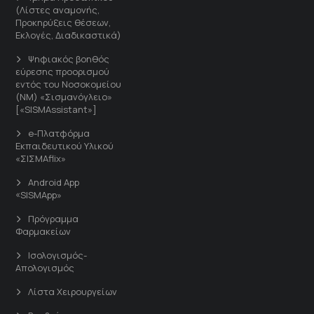
(Λίστες αναμονής,
Προκηρύξεις θέσεων,
Εκλογές, Διαδικαστικά)
Ψηφιακός βοηθός
εύρεσης προορισμού
εντός του Νοσοκομείου
(ΝΜ) «Σισμανόγλειο»
[«SISMAssistant»]
e-Πλατφόρμα
Εκπαιδευτικού Υλικού
«ΣΙΣΜΑflix»
Android App
«SISMApp»
Πρόγραμμα
Φαρμακείων
Ισολογισμός-
Απολογισμός
Λίστα Χειρουργείων