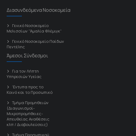
Διασυνδεόμενα Νοσοκομεία
Γενικό Νοσοκομείο
Μελισσίων “Άμαλία Φλέμιγκ”
Γενικό Νοσοκομείο Παίδων
Πεντέλης
Άμεσοι Σύνδεσμοι
Για τον Λήπτη
Υπηρεσιών Υγείας
'Εντυπα προς το
Κοινό και το Προσωπικό
Τμήμα Προμηθειών
(Διαγωνισμοί-
Μικροπρομήθειες-
Απευθείας Αναθέσεις
κλπ / Διαβουλεύσεις)
Τμήμα Προσωπικού