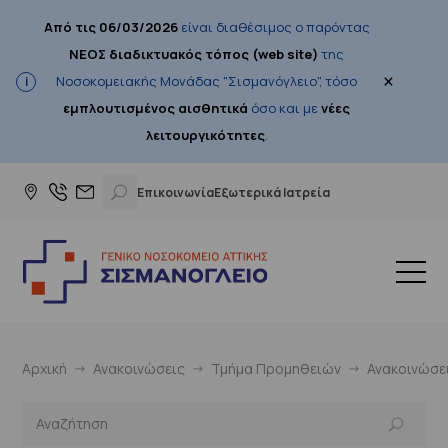
Από τις 06/03/2026
είναι διαθέσιμος ο παρόντας
ΝΕΟΣ διαδικτυακός τόπος (web site)
της
×
Νοσοκομειακής Μονάδας "Σισμανόγλειο", τόσο
εμπλουτισμένος αισθητικά
όσο και με
νέες
λειτουργικότητες
.
Επικοινωνία
Εξωτερικά Ιατρεία
Αρχική
Ανακοινώσεις
Τμήμα Προμηθειών
Ανακοινώσε