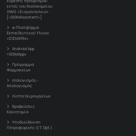
εύρεσης προορισμού
εντός του Νοσοκομείου
(ΝΜ) «Σισμανόγλειο»
[«SISMAssistant»]
e-Πλατφόρμα
Εκπαιδευτικού Υλικού
«ΣΙΣΜΑflix»
Android App
«SISMApp»
Πρόγραμμα
Φαρμακείων
Ισολογισμός-
Απολογισμός
Λίστα Χειρουργείων
Βραβεύσεις
Καινοτομία
Υποδιεύθυνση
Πληροφορικής (I.T. Dpt.)