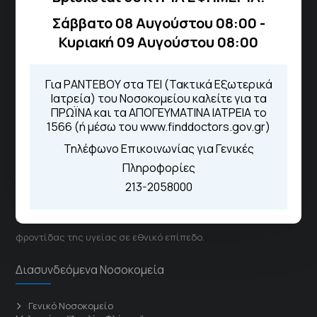
ιατρεία:
Σάββατο 08 Αυγούστου 08:00 -
Από τον ιστότοπο
eΡαντεβού
Κυριακή 09 Αυγούστου 08:00
Καλώντας στην φωνητική πύλη του
1566
Μέσω της εφαρμογής "MyHealth
App"
Για ΡΑΝΤΕΒΟΥ στα ΤΕΙ (Τακτικά Εξωτερικά
Ιατρεία) του Νοσοκομείου καλείτε για τα
ΠΡΩΪΝΑ και τα ΑΠΟΓΕΥΜΑΤΙΝΑ ΙΑΤΡΕΙΑ το
1566 (ή μέσω του www.finddoctors.gov.gr)
ΓΝΑ Νοσοκομείο Σισμανόγλειο - Αμαλία Φλέμιγκ
Τηλέφωνο Επικοινωνίας για Γενικές
Πληροφορίες
Το Σισμανόγλειο συνεργάζεται με άλλα νοσηλευτικά
213-2058000
ιδρύματα και μονάδες υγείας στα πλαίσια εφαρμογής
ειδικών προγραμμάτων βελτίωσης της ποιότητας
φροντίδας της υγείας σε εθνικό επίπεδο.
Διασυνδεόμενα Νοσοκομεία
Γενικό Νοσοκομείο