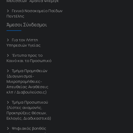
Μελισσίων “Άμαλία Φλέμιγκ”
Γενικό Νοσοκομείο Παίδων
Πεντέλης
Άμεσοι Σύνδεσμοι
Για τον Λήπτη
Υπηρεσιών Υγείας
'Εντυπα προς το
Κοινό και το Προσωπικό
Τμήμα Προμηθειών
(Διαγωνισμοί-
Μικροπρομήθειες-
Απευθείας Αναθέσεις
κλπ / Διαβουλεύσεις)
Τμήμα Προσωπικού
(Λίστες αναμονής,
Προκηρύξεις θέσεων,
Εκλογές, Διαδικαστικά)
Ψηφιακός βοηθός