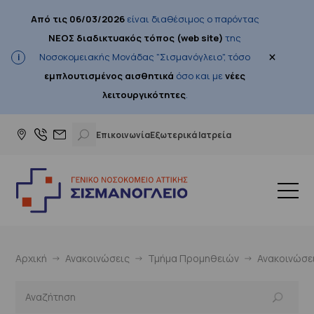
Από τις 06/03/2026
είναι διαθέσιμος ο παρόντας
ΝΕΟΣ διαδικτυακός τόπος (web site)
της
×
Νοσοκομειακής Μονάδας "Σισμανόγλειο", τόσο
εμπλουτισμένος αισθητικά
όσο και με
νέες
λειτουργικότητες
.
Επικοινωνία
Εξωτερικά Ιατρεία
Αρχική
Ανακοινώσεις
Τμήμα Προμηθειών
Ανακοινώσε