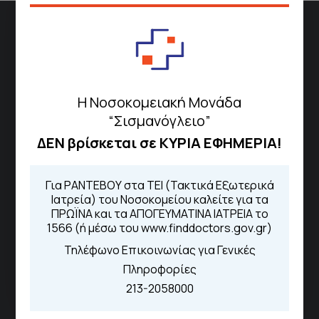
Διεύθυνση
Σισμανόγλειου 1,
Μαρούσι 151 26,
Χάρτης
Περιοχής
Η Νοσοκομειακή Μονάδα
“Σισμανόγλειο”
ΔΕΝ βρίσκεται σε ΚΥΡΙΑ ΕΦΗΜΕΡΙΑ!
Πως να έρθετε με ΜΜΜ
Για ΡΑΝΤΕΒΟΥ στα ΤΕΙ (Τακτικά Εξωτερικά
Ιατρεία) του Νοσοκομείου καλείτε για τα
ΠΡΩΪΝΑ και τα ΑΠΟΓΕΥΜΑΤΙΝΑ ΙΑΤΡΕΙΑ το
Τηλέφωνα για Ραντεβού
1566 (ή μέσω του www.finddoctors.gov.gr)
Για τα πρωινά και τα απογευματινά
Τηλέφωνο Επικοινωνίας για Γενικές
ιατρεία:
Πληροφορίες
Από τον ιστότοπο
eΡαντεβού
Καλώντας στην φωνητική πύλη του
213-2058000
1566
Μέσω της εφαρμογής "MyHealth