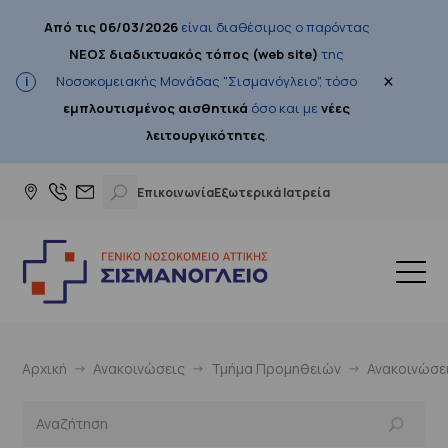
Από τις 06/03/2026
είναι διαθέσιμος ο παρόντας
ΝΕΟΣ διαδικτυακός τόπος (web site)
της
×
Νοσοκομειακής Μονάδας "Σισμανόγλειο", τόσο
εμπλουτισμένος αισθητικά
όσο και με
νέες
λειτουργικότητες
.
Επικοινωνία
Εξωτερικά Ιατρεία
Αρχική
Ανακοινώσεις
Τμήμα Προμηθειών
Ανακοινώσε