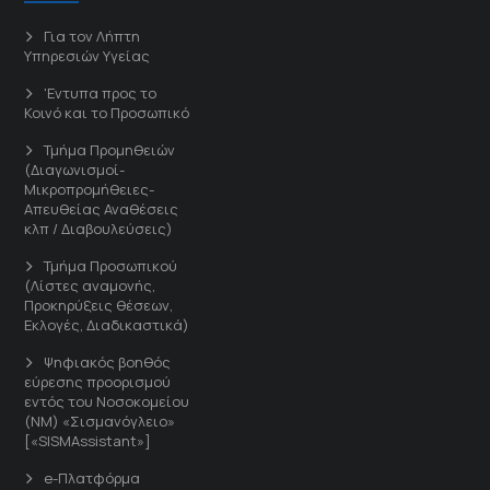
Για τον Λήπτη
Υπηρεσιών Υγείας
'Εντυπα προς το
Κοινό και το Προσωπικό
Τμήμα Προμηθειών
(Διαγωνισμοί-
Μικροπρομήθειες-
Απευθείας Αναθέσεις
κλπ / Διαβουλεύσεις)
Τμήμα Προσωπικού
(Λίστες αναμονής,
Προκηρύξεις θέσεων,
Εκλογές, Διαδικαστικά)
Ψηφιακός βοηθός
εύρεσης προορισμού
εντός του Νοσοκομείου
(ΝΜ) «Σισμανόγλειο»
[«SISMAssistant»]
e-Πλατφόρμα