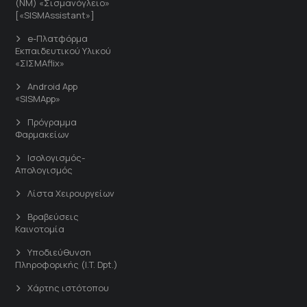
(ΝΜ) «Σισμανόγλειο»
[«SISMAssistant»]
e-Πλατφόρμα
Εκπαιδευτικού Υλικού
«ΣΙΣΜΑflix»
Android App
«SISMApp»
Πρόγραμμα
Φαρμακείων
Ισολογισμός-
Απολογισμός
Λίστα Χειρουργείων
Βραβεύσεις
Καινοτομία
Υποδιεύθυνση
Πληροφορικής (I.T. Dpt.)
Χάρτης ιστότοπου