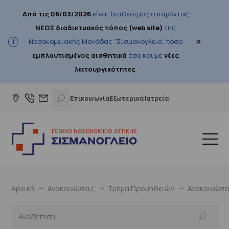
Από τις 06/03/2026
είναι διαθέσιμος ο παρόντας
ΝΕΟΣ διαδικτυακός τόπος (web site)
της
×
Νοσοκομειακής Μονάδας "Σισμανόγλειο", τόσο
εμπλουτισμένος αισθητικά
όσο και με
νέες
λειτουργικότητες
.
Επικοινωνία
Εξωτερικά Ιατρεία
Αρχική
Ανακοινώσεις
Τμήμα Προμηθειών
Ανακοινώσε