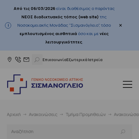
Από τις 06/03/2026
είναι διαθέσιμος ο παρόντας
ΝΕΟΣ διαδικτυακός τόπος (web site)
της
×
Νοσοκομειακής Μονάδας "Σισμανόγλειο", τόσο
εμπλουτισμένος αισθητικά
όσο και με
νέες
λειτουργικότητες
.
Επικοινωνία
Εξωτερικά Ιατρεία
Αρχική
Ανακοινώσεις
Τμήμα Προμηθειών
Ανακοινώσε