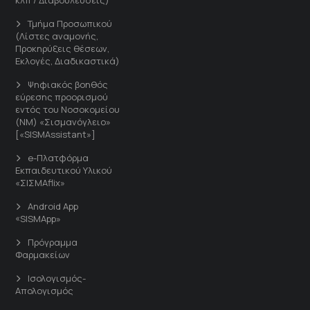
Τμήμα Προσωπικού
(Λίστες αναμονής,
Προκηρύξεις θέσεων,
Εκλογές, Διαδικαστικά)
Ψηφιακός βοηθός
εύρεσης προορισμού
εντός του Νοσοκομείου
(ΝΜ) «Σισμανόγλειο»
[«SISMAssistant»]
e-Πλατφόρμα
Εκπαιδευτικού Υλικού
«ΣΙΣΜΑflix»
Android App
«SISMApp»
Πρόγραμμα
Φαρμακείων
Ισολογισμός-
Απολογισμός