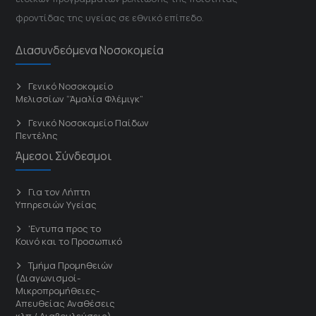
φροντίδας της υγείας σε εθνικό επίπεδο.
Διασυνδεόμενα Νοσοκομεία
Γενικό Νοσοκομείο
Μελισσίων “Άμαλία Φλέμιγκ”
Γενικό Νοσοκομείο Παίδων
Πεντέλης
Άμεσοι Σύνδεσμοι
Για τον Λήπτη
Υπηρεσιών Υγείας
'Εντυπα προς το
Κοινό και το Προσωπικό
Τμήμα Προμηθειών
(Διαγωνισμοί-
Μικροπρομήθειες-
Απευθείας Αναθέσεις
κλπ / Διαβουλεύσεις)