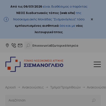
Από τις 06/03/2026
είναι διαθέσιμος ο παρόντας
ΝΕΟΣ διαδικτυακός τόπος (web site)
της
×
Νοσοκομειακής Μονάδας "Σισμανόγλειο", τόσο
εμπλουτισμένος αισθητικά
όσο και με
νέες
λειτουργικότητες
.
Επικοινωνία
Εξωτερικά Ιατρεία
Αρχική
Ανακοινώσεις
Τμήμα Προμηθειών
Ανακοινώσε