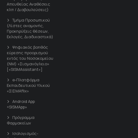
Απευθείας Αναθέσεις
κλπ / Διαβουλεύσεις)
Τμήμα Προσωπικού
(Λίστες αναμονής,
Προκηρύξεις θέσεων,
Εκλογές, Διαδικαστικά)
Ψηφιακός βοηθός
εύρεσης προορισμού
εντός του Νοσοκομείου
(ΝΜ) «Σισμανόγλειο»
[«SISMAssistant»]
e-Πλατφόρμα
Εκπαιδευτικού Υλικού
«ΣΙΣΜΑflix»
Android App
«SISMApp»
Πρόγραμμα
Φαρμακείων
Ισολογισμός-