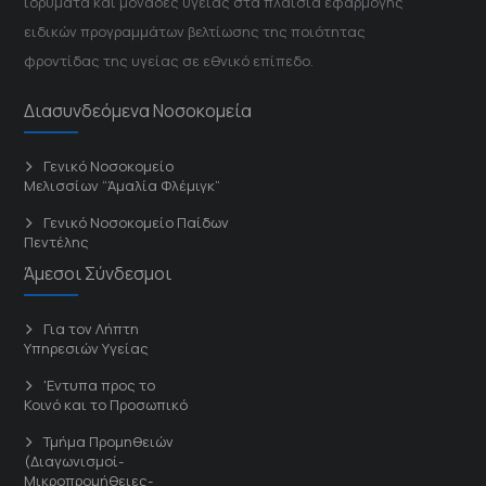
ιδρύματα και μονάδες υγείας στα πλαίσια εφαρμογής
ειδικών προγραμμάτων βελτίωσης της ποιότητας
φροντίδας της υγείας σε εθνικό επίπεδο.
Διασυνδεόμενα Νοσοκομεία
Γενικό Νοσοκομείο
Μελισσίων “Άμαλία Φλέμιγκ”
Γενικό Νοσοκομείο Παίδων
Πεντέλης
Άμεσοι Σύνδεσμοι
Για τον Λήπτη
Υπηρεσιών Υγείας
'Εντυπα προς το
Κοινό και το Προσωπικό
Τμήμα Προμηθειών
(Διαγωνισμοί-
Μικροπρομήθειες-