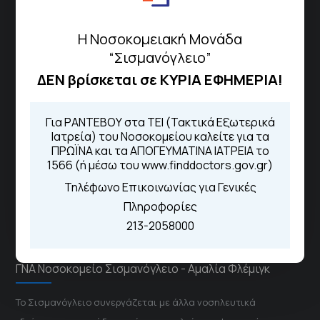
Πως να έρθετε με ΜΜΜ
Η Νοσοκομειακή Μονάδα
“Σισμανόγλειο”
ΔΕΝ βρίσκεται σε ΚΥΡΙΑ ΕΦΗΜΕΡΙΑ!
Τηλέφωνα για Ραντεβού
Για τα πρωινά και τα απογευματινά
Για ΡΑΝΤΕΒΟΥ στα ΤΕΙ (Τακτικά Εξωτερικά
ιατρεία:
Ιατρεία) του Νοσοκομείου καλείτε για τα
Από τον ιστότοπο
eΡαντεβού
ΠΡΩΪΝΑ και τα ΑΠΟΓΕΥΜΑΤΙΝΑ ΙΑΤΡΕΙΑ το
Καλώντας στην φωνητική πύλη του
1566 (ή μέσω του www.finddoctors.gov.gr)
1566
Τηλέφωνο Επικοινωνίας για Γενικές
Μέσω της εφαρμογής "MyHealth
App"
Πληροφορίες
213-2058000
ΓΝΑ Νοσοκομείο Σισμανόγλειο - Αμαλία Φλέμιγκ
Το Σισμανόγλειο συνεργάζεται με άλλα νοσηλευτικά