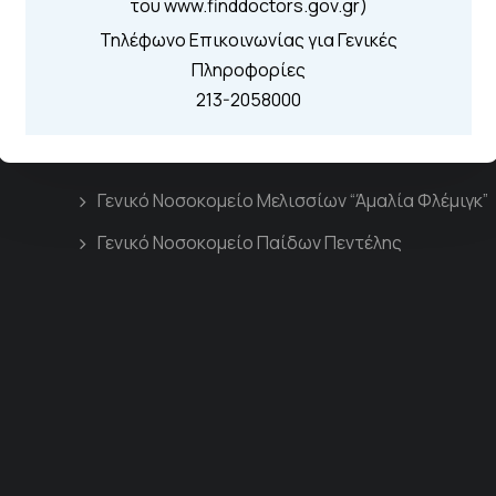
του www.finddoctors.gov.gr)
Τηλέφωνο Επικοινωνίας για Γενικές
Πληροφορίες
213-2058000
Διασυνδεόμενα Νοσοκομεία
Γενικό Νοσοκομείο Μελισσίων “Άμαλία Φλέμιγκ”
Γενικό Νοσοκομείο Παίδων Πεντέλης