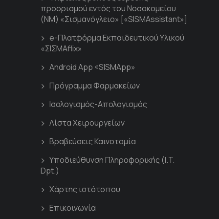
προορισμού εντός του Νοσοκομείου
(ΝΜ) «Σισμανόγλειο» [«SISMAssistant»]
e-Πλατφόρμα Εκπαιδευτικού Υλικού
«ΣΙΣΜΑflix»
Android App «SISMApp»
Πρόγραμμα Φαρμακείων
Ισολογισμός-Απολογισμός
Λίστα Χειρουργείων
Βραβεύσεις Καινοτομία
Υποδιεύθυνση Πληροφορικής (I.T.
Dpt.)
Χάρτης ιστότοπου
Επικοινωνία