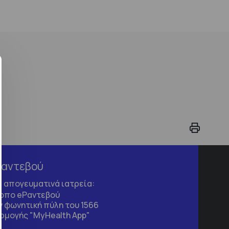
Ραντεβού
τα απογευματινά ιατρεία:
τοπο
eΡαντεβού
 φωνητική πύλη του 1566
ρμογής "MyHealth App"