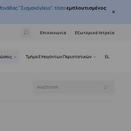
ονάδας "Σισμανόγλειο", τόσο
εμπλουτισμένος
×
Επικοινωνία
Εξωτερικά Ιατρεία
νώσεις
Τμήμα Επειγόντων Περιστατικών
EL