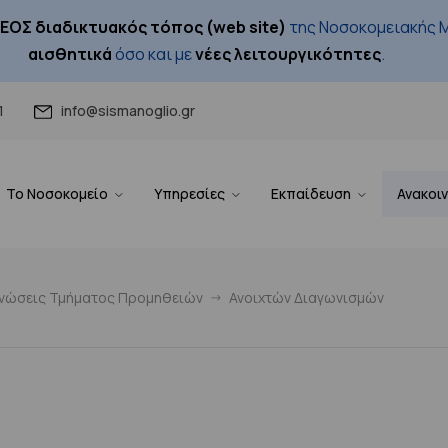
ΕΟΣ διαδικτυακός τόπος (web site)
της Νοσοκομειακής Μ
αισθητικά
όσο και με
νέες λειτουργικότητες
.
1
info@sismanoglio.gr
Το Νοσοκομείο
Υπηρεσίες
Εκπαίδευση
Ανακοι
ινώσεις Τμήματος Προμηθειών
Ανοιχτών Διαγωνισμών