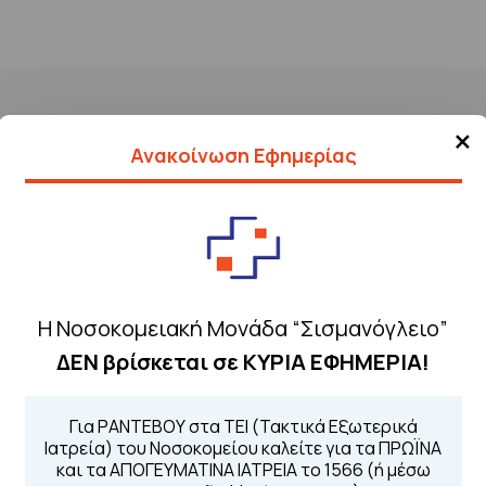
×
Ανακοίνωση Εφημερίας
Η Νοσοκομειακή Μονάδα “Σισμανόγλειο”
Τηλέφωνα για 
ΔΕΝ βρίσκεται σε ΚΥΡΙΑ ΕΦΗΜΕΡΙΑ!
Για τα πρωινά και 
 Περιοχής
Από τον ιστό
Για ΡΑΝΤΕΒΟΥ στα ΤΕΙ (Τακτικά Εξωτερικά
Καλώντας στην
Ιατρεία) του Νοσοκομείου καλείτε για τα ΠΡΩΪΝΑ
Μέσω της εφα
και τα ΑΠΟΓΕΥΜΑΤΙΝΑ ΙΑΤΡΕΙΑ το 1566 (ή μέσω