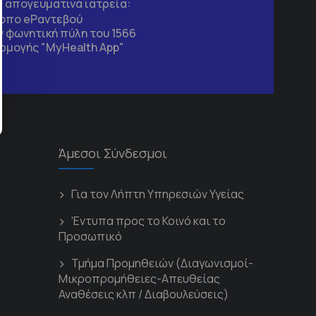
τα απογευματινά ιατρεία:
τοπο
eΡαντεβού
 φωνητική πύλη του 1566
ρμογής "MyHealth App"
Άμεσοι Σύνδεσμοι
Για τον Λήπτη Υπηρεσιών Υγείας
'Εντυπα προς το Κοινό και το
Προσωπικό
Τμήμα Προμηθειών (Διαγωνισμοί-
Μικροπρομήθειες-Απευθείας
Αναθέσεις κλπ / Διαβουλεύσεις)