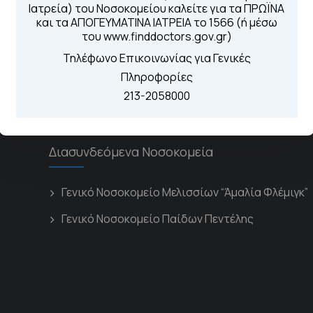
Για τα πρωινά και 
Ιατρεία) του Νοσοκομείου καλείτε για τα ΠΡΩΪΝΑ
 Περιοχής
Από τον ιστό
και τα ΑΠΟΓΕΥΜΑΤΙΝΑ ΙΑΤΡΕΙΑ το 1566 (ή μέσω
Καλώντας στην
του www.finddoctors.gov.gr)
Μέσω της εφα
Τηλέφωνο Επικοινωνίας για Γενικές
Πληροφορίες
213-2058000
Διασυνδεόμενα Νοσοκομεία
Γενικό Νοσοκομείο Μελισσίων “Άμαλία Φλέμιγκ”
Γενικό Νοσοκομείο Παίδων Πεντέλης