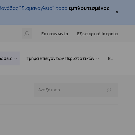
ονάδας "Σισμανόγλειο", τόσο
εμπλουτισμένος
×
Επικοινωνία
Εξωτερικά Ιατρεία
νώσεις
Τμήμα Επειγόντων Περιστατικών
EL