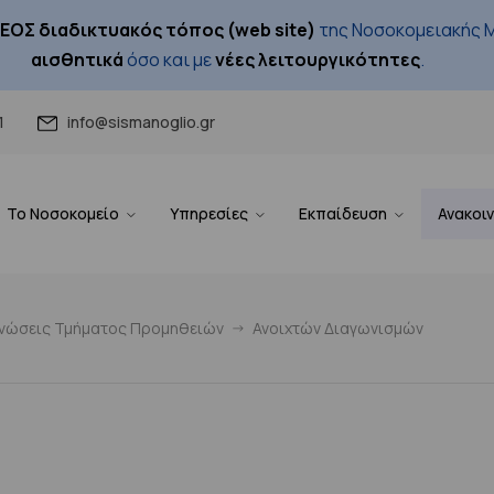
ΕΟΣ διαδικτυακός τόπος (web site)
της Νοσοκομειακής Μ
αισθητικά
όσο και με
νέες λειτουργικότητες
.
1
info@sismanoglio.gr
Το Νοσοκομείο
Υπηρεσίες
Εκπαίδευση
Ανακοι
ινώσεις Τμήματος Προμηθειών
Ανοιχτών Διαγωνισμών