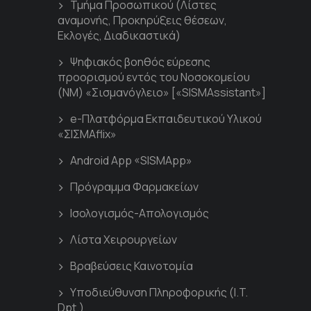
Τμήμα Προσωπικού (Λίστες
αναμονής, Προκηρύξεις θέσεων,
Εκλογές, Διαδικαστικά)
Ψηφιακός βοηθός εύρεσης
προορισμού εντός του Νοσοκομείου
(ΝΜ) «Σισμανόγλειο» [«SISMAssistant»]
e-Πλατφόρμα Εκπαιδευτικού Υλικού
«ΣΙΣΜΑflix»
Android App «SISMApp»
Πρόγραμμα Φαρμακείων
Ισολογισμός-Απολογισμός
Λίστα Χειρουργείων
Βραβεύσεις Καινοτομία
Υποδιεύθυνση Πληροφορικής (I.T.
Dpt.)