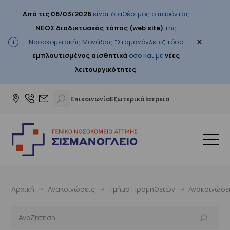
Από τις 06/03/2026
είναι διαθέσιμος ο παρόντας
ΝΕΟΣ διαδικτυακός τόπος (web site)
της
×
Νοσοκομειακής Μονάδας "Σισμανόγλειο", τόσο
εμπλουτισμένος αισθητικά
όσο και με
νέες
λειτουργικότητες
.
Επικοινωνία
Εξωτερικά Ιατρεία
Αρχική
Ανακοινώσεις
Τμήμα Προμηθειών
Ανακοινώσε