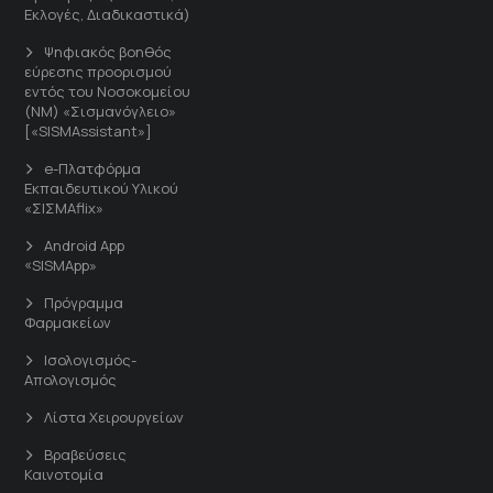
Εκλογές, Διαδικαστικά)
Ψηφιακός βοηθός
εύρεσης προορισμού
εντός του Νοσοκομείου
(ΝΜ) «Σισμανόγλειο»
[«SISMAssistant»]
e-Πλατφόρμα
Εκπαιδευτικού Υλικού
«ΣΙΣΜΑflix»
Android App
«SISMApp»
Πρόγραμμα
Φαρμακείων
Ισολογισμός-
Απολογισμός
Λίστα Χειρουργείων
Βραβεύσεις
Καινοτομία