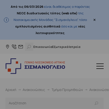
Από τις 06/03/2026
είναι διαθέσιμος ο παρόντας
ΝΕΟΣ διαδικτυακός τόπος (web site)
της
×
Νοσοκομειακής Μονάδας "Σισμανόγλειο", τόσο
εμπλουτισμένος αισθητικά
όσο και με
νέες
λειτουργικότητες
.
Επικοινωνία
Εξωτερικά Ιατρεία
Αρχική
Ανακοινώσεις
Τμήμα Προμηθειών
Ανακοινώσε