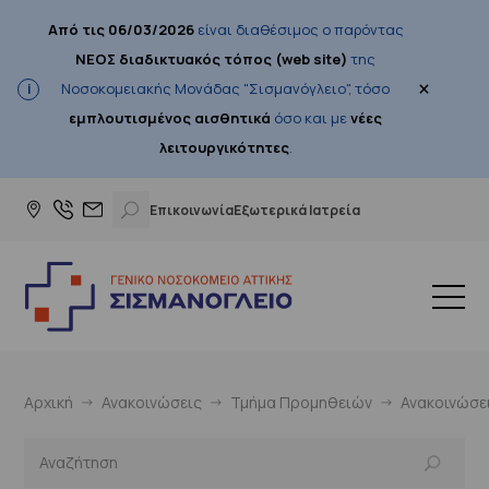
Από τις 06/03/2026
είναι διαθέσιμος ο παρόντας
ΝΕΟΣ διαδικτυακός τόπος (web site)
της
×
Νοσοκομειακής Μονάδας "Σισμανόγλειο", τόσο
εμπλουτισμένος αισθητικά
όσο και με
νέες
λειτουργικότητες
.
Επικοινωνία
Εξωτερικά Ιατρεία
Αρχική
Ανακοινώσεις
Τμήμα Προμηθειών
Ανακοινώσε