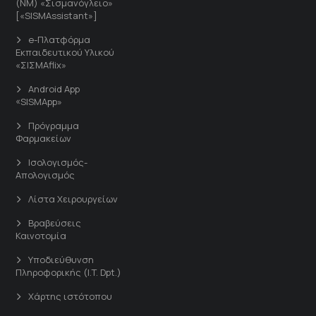
(ΝΜ) «Σισμανόγλειο»
[«SISMAssistant»]
e-Πλατφόρμα
Εκπαιδευτικού Υλικού
«ΣΙΣΜΑflix»
Android App
«SISMApp»
Πρόγραμμα
Φαρμακείων
Ισολογισμός-
Απολογισμός
Λίστα Χειρουργείων
Βραβεύσεις
Καινοτομία
Υποδιεύθυνση
Πληροφορικής (I.T. Dpt.)
Χάρτης ιστότοπου