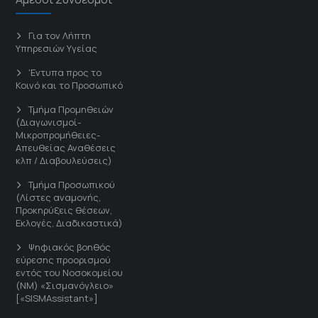
Για τον Λήπτη
Υπηρεσιών Υγείας
'Εντυπα προς το
Κοινό και το Προσωπικό
Τμήμα Προμηθειών
(Διαγωνισμοί-
Μικροπρομήθειες-
Απευθείας Αναθέσεις
κλπ / Διαβουλεύσεις)
Τμήμα Προσωπικού
(Λίστες αναμονής,
Προκηρύξεις θέσεων,
Εκλογές, Διαδικαστικά)
Ψηφιακός βοηθός
εύρεσης προορισμού
εντός του Νοσοκομείου
(ΝΜ) «Σισμανόγλειο»
[«SISMAssistant»]