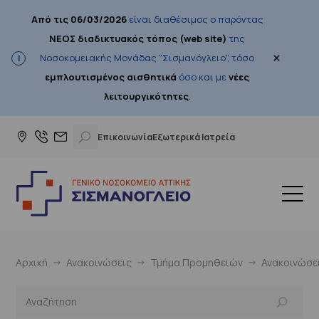
Από τις 06/03/2026
είναι διαθέσιμος ο παρόντας
ΝΕΟΣ διαδικτυακός τόπος (web site)
της
×
Νοσοκομειακής Μονάδας "Σισμανόγλειο", τόσο
εμπλουτισμένος αισθητικά
όσο και με
νέες
λειτουργικότητες
.
Επικοινωνία
Εξωτερικά Ιατρεία
Αρχική
Ανακοινώσεις
Τμήμα Προμηθειών
Ανακοινώσε