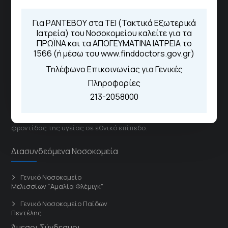
Μέσω της εφαρμογής "MyHealth
App"
Για ΡΑΝΤΕΒΟΥ στα ΤΕΙ (Τακτικά Εξωτερικά
Ιατρεία) του Νοσοκομείου καλείτε για τα
ΠΡΩΪΝΑ και τα ΑΠΟΓΕΥΜΑΤΙΝΑ ΙΑΤΡΕΙΑ το
1566 (ή μέσω του www.finddoctors.gov.gr)
ΓΝΑ Νοσοκομείο Σισμανόγλειο - Αμαλία Φλέμιγκ
Τηλέφωνο Επικοινωνίας για Γενικές
Πληροφορίες
Το Σισμανόγλειο συνεργάζεται με άλλα νοσηλευτικά
213-2058000
ιδρύματα και μονάδες υγείας στα πλαίσια εφαρμογής
ειδικών προγραμμάτων βελτίωσης της ποιότητας
φροντίδας της υγείας σε εθνικό επίπεδο.
Διασυνδεόμενα Νοσοκομεία
Γενικό Νοσοκομείο
Μελισσίων “Άμαλία Φλέμιγκ”
Γενικό Νοσοκομείο Παίδων
Πεντέλης
Άμεσοι Σύνδεσμοι