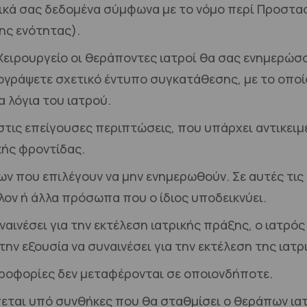
πικά σας δεδομένα σύμφωνα με το νόμο περί Προστ
ης ενότητας).
 Χειρουργείο οι θεράποντες ιατροί θα σας ενημερώσο
ογράψετε σχετικό έντυπο συγκατάθεσης, με το οποί
α λόγια του ιατρού.
τις επείγουσες περιπτώσεις, που υπάρχει αντικειμε
κής φροντίδας.
ων που επιλέγουν να μην ενημερωθούν. Σε αυτές τις
λον ή άλλα πρόσωπα που ο ίδιος υποδεικνύει.
υναινέσει για την εκτέλεση ιατρικής πράξης, ο ιατρός
ην εξουσία να συναινέσει για την εκτέλεση της ιατρ
ληροφορίες δεν μεταφέρονται σε οποιονδήποτε.
εται υπό συνθήκες που θα σταθμίσει ο θεράπων ιατ