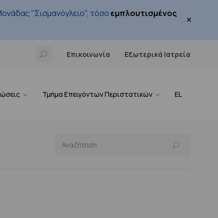
ονάδας "Σισμανόγλειο", τόσο
εμπλουτισμένος
×
Επικοινωνία
Εξωτερικά Ιατρεία
νώσεις
Τμήμα Επειγόντων Περιστατικών
EL