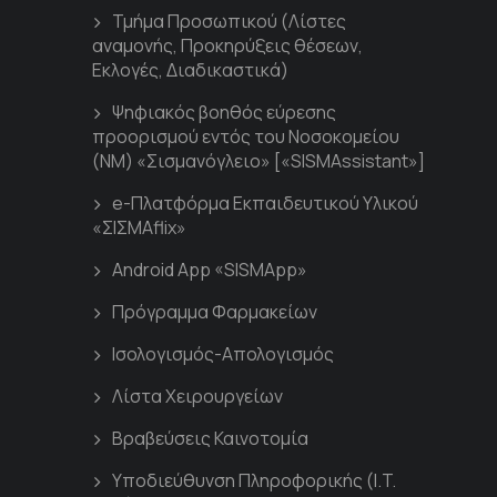
Τμήμα Προσωπικού (Λίστες
αναμονής, Προκηρύξεις θέσεων,
Εκλογές, Διαδικαστικά)
Ψηφιακός βοηθός εύρεσης
προορισμού εντός του Νοσοκομείου
(ΝΜ) «Σισμανόγλειο» [«SISMAssistant»]
e-Πλατφόρμα Εκπαιδευτικού Υλικού
«ΣΙΣΜΑflix»
Android App «SISMApp»
Πρόγραμμα Φαρμακείων
Ισολογισμός-Απολογισμός
Λίστα Χειρουργείων
Βραβεύσεις Καινοτομία
Υποδιεύθυνση Πληροφορικής (I.T.