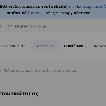
ΕΟΣ διαδικτυακός τόπος (web site)
της Νοσοκομειακής Μ
αισθητικά
όσο και με
νέες λειτουργικότητες
.
1
info@sismanoglio.gr
Το Νοσοκομείο
Υπηρεσίες
Εκπαίδευση
Ανακοι
Πολιτική Ιδιωτικότητας και Εμπιστευτικότητας
στευτικότητας