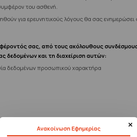
 συμφέρον του ασθενή.
θούν για ερευνητικούς λόγους θα σας ενημερώσει 
αφέροντός σας, από τους ακόλουθους συνδέσμους
ας δεδομένων και τη διαχείριση αυτών:
σία δεδομένων προσωπικού χαρακτήρα
×
Ανακοίνωση Εφημερίας