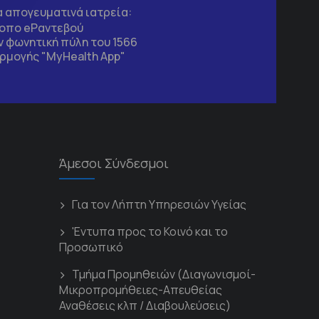
τα απογευματινά ιατρεία:
τοπο
eΡαντεβού
 φωνητική πύλη του 1566
ρμογής "MyHealth App"
Άμεσοι Σύνδεσμοι
Για τον Λήπτη Υπηρεσιών Υγείας
'Εντυπα προς το Κοινό και το
Προσωπικό
Τμήμα Προμηθειών (Διαγωνισμοί-
Μικροπρομήθειες-Απευθείας
Αναθέσεις κλπ / Διαβουλεύσεις)