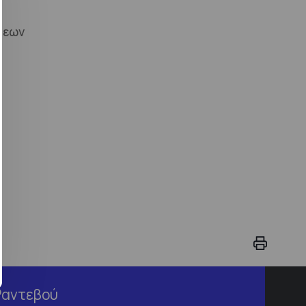
σεων
Ραντεβού