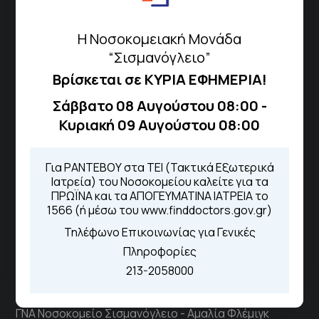
Μαρούσι 151 26,
Χάρτης
Περιοχής
Η Νοσοκομειακή Μονάδα
“Σισμανόγλειο”
Πως να έρθετε με ΜΜΜ
Βρίσκεται σε ΚΥΡΙΑ ΕΦΗΜΕΡΙΑ!
Σάββατο 08 Αυγούστου 08:00 -
Κυριακή 09 Αυγούστου 08:00
Τηλέφωνα για Ραντεβού
Για τα πρωινά και τα απογευματινά
Για ΡΑΝΤΕΒΟΥ στα ΤΕΙ (Τακτικά Εξωτερικά
ιατρεία:
Ιατρεία) του Νοσοκομείου καλείτε για τα
Από τον ιστότοπο
eΡαντεβού
ΠΡΩΪΝΑ και τα ΑΠΟΓΕΥΜΑΤΙΝΑ ΙΑΤΡΕΙΑ το
Καλώντας στην φωνητική πύλη του
1566 (ή μέσω του www.finddoctors.gov.gr)
1566
Τηλέφωνο Επικοινωνίας για Γενικές
Μέσω της εφαρμογής "MyHealth
App"
Πληροφορίες
213-2058000
ΓΝΑ Νοσοκομείο Σισμανόγλειο - Αμαλία Φλέμιγκ