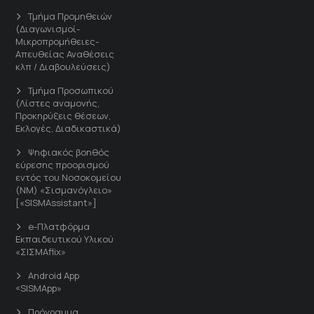
Τμήμα Προμηθειών
(Διαγωνισμοί-
Μικροπρομήθειες-
Απευθείας Αναθέσεις
κλπ / Διαβουλεύσεις)
Τμήμα Προσωπικού
(Λίστες αναμονής,
Προκηρύξεις θέσεων,
Εκλογές, Διαδικαστικά)
Ψηφιακός βοηθός
εύρεσης προορισμού
εντός του Νοσοκομείου
(ΝΜ) «Σισμανόγλειο»
[«SISMAssistant»]
e-Πλατφόρμα
Εκπαιδευτικού Υλικού
«ΣΙΣΜΑflix»
Android App
«SISMApp»
Πρόγραμμα