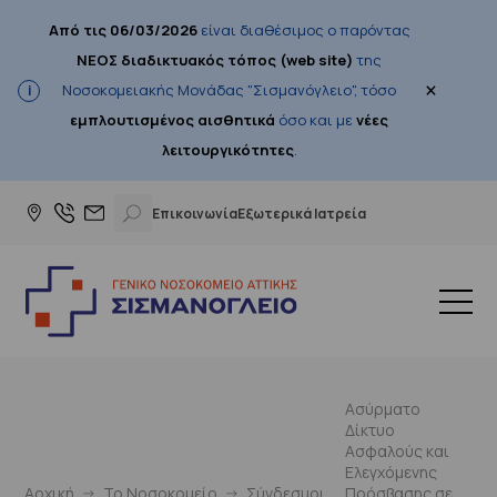
Από τις 06/03/2026
είναι διαθέσιμος ο παρόντας
ΝΕΟΣ διαδικτυακός τόπος (web site)
της
×
Νοσοκομειακής Μονάδας "Σισμανόγλειο", τόσο
εμπλουτισμένος αισθητικά
όσο και με
νέες
λειτουργικότητες
.
Επικοινωνία
Εξωτερικά Ιατρεία
Ασύρματο
Δίκτυο
Ασφαλούς και
Ελεγχόμενης
Αρχική
Το Νοσοκομείο
Σύνδεσμοι
Πρόσβασης σε