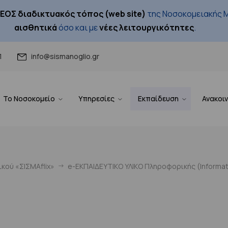
ΕΟΣ διαδικτυακός τόπος (web site)
της Νοσοκομειακής Μ
αισθητικά
όσο και με
νέες λειτουργικότητες
.
1
info@sismanoglio.gr
Το Νοσοκομείο
Υπηρεσίες
Εκπαίδευση
Ανακοι
κού «ΣΙΣΜΑflix»
e-ΕΚΠΑΙΔΕΥΤΙΚΟ ΥΛΙΚΟ Πληροφορικής (Ιnformati