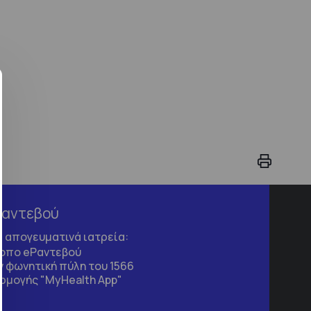
Ραντεβού
τα απογευματινά ιατρεία:
τοπο
eΡαντεβού
 φωνητική πύλη του 1566
ρμογής "MyHealth App"