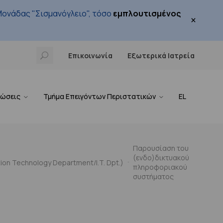
ονάδας "Σισμανόγλειο", τόσο
εμπλουτισμένος
×
Επικοινωνία
Εξωτερικά Ιατρεία
νώσεις
Τμήμα Επειγόντων Περιστατικών
EL
Παρουσίαση του
(ενδο)δικτυακού
on Technology Department/I.T. Dpt.)
πληροφοριακού
συστήματος