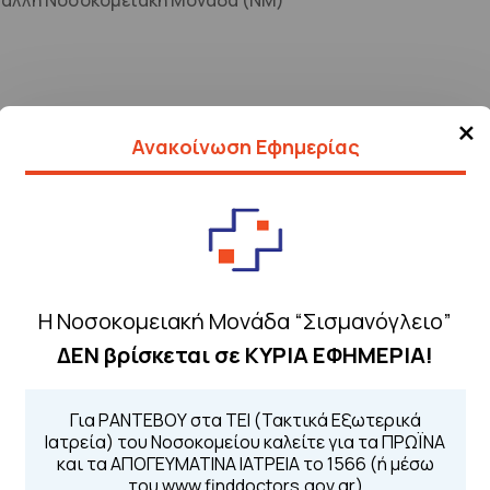
ε άλλη Νοσοκομειακή Μονάδα (ΝΜ)
×
Ανακοίνωση Εφημερίας
Η Νοσοκομειακή Μονάδα “Σισμανόγλειο”
Τηλέφωνα για 
ΔΕΝ βρίσκεται σε ΚΥΡΙΑ ΕΦΗΜΕΡΙΑ!
Για τα πρωινά και 
 Περιοχής
Από τον ιστό
Καλώντας στην
Για ΡΑΝΤΕΒΟΥ στα ΤΕΙ (Τακτικά Εξωτερικά
Μέσω της εφα
Ιατρεία) του Νοσοκομείου καλείτε για τα ΠΡΩΪΝΑ
και τα ΑΠΟΓΕΥΜΑΤΙΝΑ ΙΑΤΡΕΙΑ το 1566 (ή μέσω
του www.finddoctors.gov.gr)