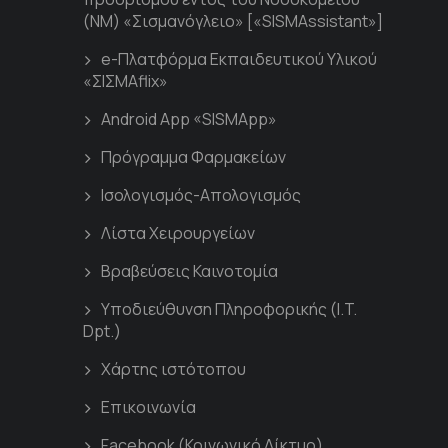
(ΝΜ) «Σισμανόγλειο» [«SISMAssistant»]
e-Πλατφόρμα Εκπαιδευτικού Υλικού
«ΣΙΣΜΑflix»
Android App «SISMApp»
Πρόγραμμα Φαρμακείων
Ισολογισμός-Απολογισμός
Λίστα Χειρουργείων
Βραβεύσεις Καινοτομία
Υποδιεύθυνση Πληροφορικής (I.T.
Dpt.)
Χάρτης ιστότοπου
Επικοινωνία
Facebook (Κοινωνικό Δίκτυο)