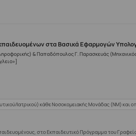
παιδευομένων στα Βασικά Εφαρμογών Υπολο
ληροφορικής) & Παπαδόπουλος Γ. Παρασκευάς (Μηχανικός 
γλειο»]
υτικού/Ιατρικού) κάθε Νοσοκομειακής Μονάδας (ΝΜ) και 
κπαιδευομένους, στο Εκπαιδευτικό Πρόγραμμα του Γραφεί