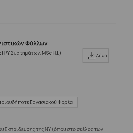
γιστικών Φύλλων
Η/Υ Συστημάτων, MSc H.I.)
Λήψη
οποιουδήποτε Εργασιακού Φορέα
ου Εκπαίδευσης της ΝΥ (όπου στο σκέλος των