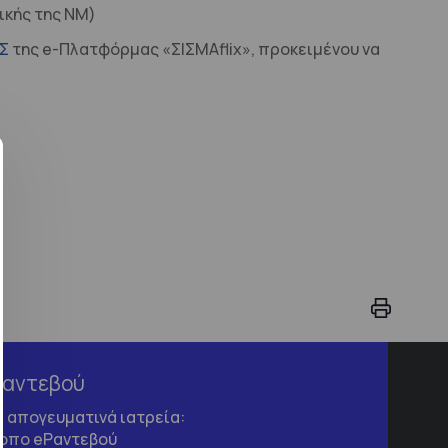
ικής της ΝΜ)
Σ
της e-Πλατφόρμας «ΣΙΣΜΑflix», προκειμένου να
Ραντεβού
τα απογευματινά ιατρεία:
τοπο
eΡαντεβού