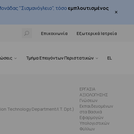
ονάδας "Σισμανόγλειο", τόσο
εμπλουτισμένος
×
Επικοινωνία
Εξωτερικά Ιατρεία
νώσεις
Τμήμα Επειγόντων Περιστατικών
EL
ΕΡΓΑΣΙΑ
ΑΞΙΟΛΟΓΗΣΗΣ
Γνώσεων
Εκπαιδευομένων
on Technology Department/I.T. Dpt.)
στα Βασικά
Εφαρμογών
Υπολογιστικών
Φύλλων