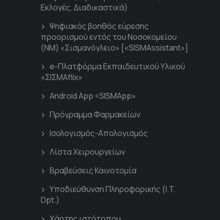
Εκλογές, Διαδικαστικά)
Ψηφιακός βοηθός εύρεσης
προορισμού εντός του Νοσοκομείου
(ΝΜ) «Σισμανόγλειο» [«SISMAssistant»]
e-Πλατφόρμα Εκπαιδευτικού Υλικού
«ΣΙΣΜΑflix»
Android App «SISMApp»
Πρόγραμμα Φαρμακείων
Ισολογισμός-Απολογισμός
Λίστα Χειρουργείων
Βραβεύσεις Καινοτομία
Υποδιεύθυνση Πληροφορικής (I.T.
Dpt.)
Χάρτης ιστότοπου