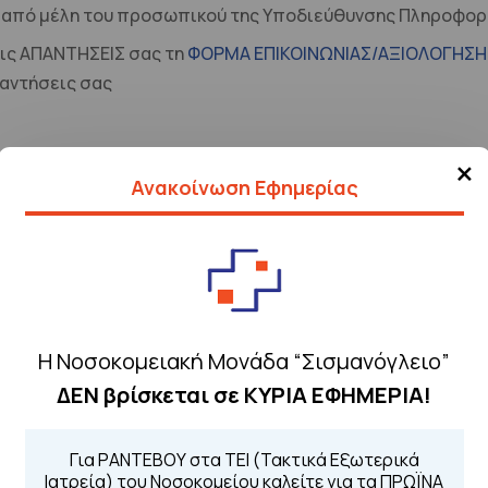
η από μέλη του προσωπικού της Υποδιεύθυνσης Πληροφορ
τις ΑΠΑΝΤΗΣΕΙΣ σας τη
ΦΟΡΜΑ ΕΠΙΚΟΙΝΩΝΙΑΣ/ΑΞΙΟΛΟΓΗΣΗ
αντήσεις σας
×
Ανακοίνωση Εφημερίας
Η Νοσοκομειακή Μονάδα “Σισμανόγλειο”
ΔΕΝ βρίσκεται σε ΚΥΡΙΑ ΕΦΗΜΕΡΙΑ!
Τηλέφωνα για 
Για τα πρωινά και 
Για ΡΑΝΤΕΒΟΥ στα ΤΕΙ (Τακτικά Εξωτερικά
 Περιοχής
Από τον ιστό
Ιατρεία) του Νοσοκομείου καλείτε για τα ΠΡΩΪΝΑ