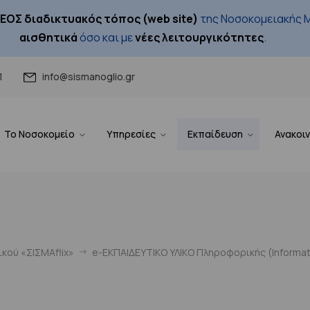
ΕΟΣ διαδικτυακός τόπος (web site)
της Νοσοκομειακής Μ
αισθητικά
όσο και με
νέες λειτουργικότητες
.
1
info@sismanoglio.gr
Το Νοσοκομείο
Υπηρεσίες
Εκπαίδευση
Ανακοι
κού «ΣΙΣΜΑflix»
e-ΕΚΠΑΙΔΕΥΤΙΚΟ ΥΛΙΚΟ Πληροφορικής (Ιnformati