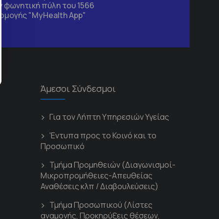
 φωνητική πύλη του 1566
ρμογής "MyHealth App"
Άμεσοι Σύνδεσμοι
Για τον Λήπτη Υπηρεσιών Υγείας
'Εντυπα προς το Κοινό και το
Προσωπικό
Τμήμα Προμηθειών (Διαγωνισμοί-
Μικροπρομήθειες-Απευθείας
Αναθέσεις κλπ / Διαβουλεύσεις)
Τμήμα Προσωπικού (Λίστες
αναμονής, Προκηρύξεις θέσεων,