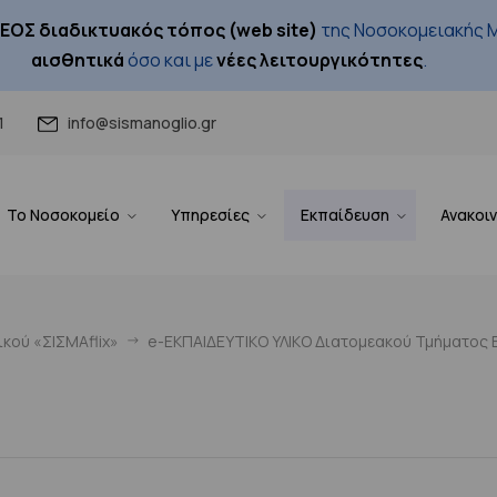
ΕΟΣ διαδικτυακός τόπος (web site)
της Νοσοκομειακής Μ
αισθητικά
όσο και με
νέες λειτουργικότητες
.
1
info@sismanoglio.gr
Το Νοσοκομείο
Υπηρεσίες
Εκπαίδευση
Ανακοι
κού «ΣΙΣΜΑflix»
e-ΕΚΠΑΙΔΕΥΤΙΚΟ ΥΛΙΚΟ Διατομεακού Τμήματος Ε