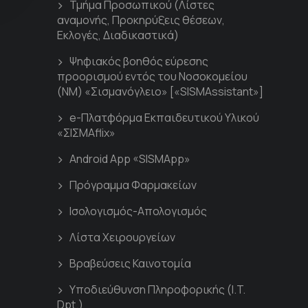
Τμήμα Προσωπικού (Λίστες
αναμονής, Προκηρύξεις θέσεων,
Εκλογές, Διαδικαστικά)
Ψηφιακός βοηθός εύρεσης
προορισμού εντός του Νοσοκομείου
(ΝΜ) «Σισμανόγλειο» [«SISMAssistant»]
e-Πλατφόρμα Εκπαιδευτικού Υλικού
«ΣΙΣΜΑflix»
Android App «SISMApp»
Πρόγραμμα Φαρμακείων
Ισολογισμός-Απολογισμός
Λίστα Χειρουργείων
Βραβεύσεις Καινοτομία
Υποδιεύθυνση Πληροφορικής (I.T.
Dpt.)