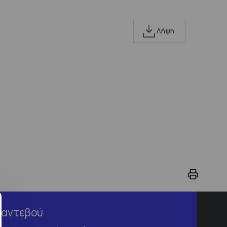
Λήψη
Ραντεβού