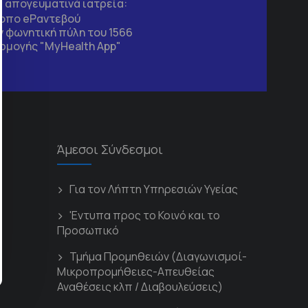
τα απογευματινά ιατρεία:
τοπο
eΡαντεβού
 φωνητική πύλη του 1566
ρμογής "MyHealth App"
Άμεσοι Σύνδεσμοι
Για τον Λήπτη Υπηρεσιών Υγείας
'Εντυπα προς το Κοινό και το
Προσωπικό
Τμήμα Προμηθειών (Διαγωνισμοί-
Μικροπρομήθειες-Απευθείας
Αναθέσεις κλπ / Διαβουλεύσεις)