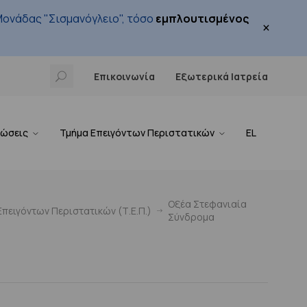
ονάδας "Σισμανόγλειο", τόσο
εμπλουτισμένος
×
Επικοινωνία
Εξωτερικά Ιατρεία
νώσεις
Τμήμα Επειγόντων Περιστατικών
EL
Οξέα Στεφανιαία
πειγόντων Περιστατικών (Τ.Ε.Π.)
Σύνδρομα