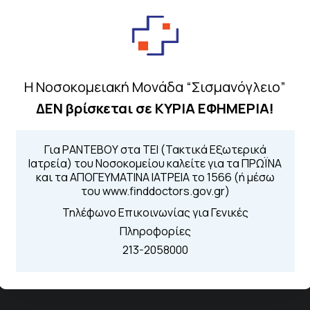
Για τα πρωινά και 
 Περιοχής
Από τον ιστό
Καλώντας στην
Μέσω της εφα
Η Νοσοκομειακή Μονάδα “Σισμανόγλειο”
ΔΕΝ βρίσκεται σε ΚΥΡΙΑ ΕΦΗΜΕΡΙΑ!
Για ΡΑΝΤΕΒΟΥ στα ΤΕΙ (Τακτικά Εξωτερικά
Διασυνδεόμενα Νοσοκομεία
Ιατρεία) του Νοσοκομείου καλείτε για τα ΠΡΩΪΝΑ
και τα ΑΠΟΓΕΥΜΑΤΙΝΑ ΙΑΤΡΕΙΑ το 1566 (ή μέσω
Γενικό Νοσοκομείο Μελισσίων “Άμαλία Φλέμιγκ”
του www.finddoctors.gov.gr)
Τηλέφωνο Επικοινωνίας για Γενικές
Γενικό Νοσοκομείο Παίδων Πεντέλης
Πληροφορίες
213-2058000