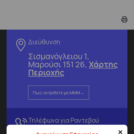
Διεύθυνση
Σισμανόγλειου 1,
Μαρούσι 151 26,
Χάρτης
Περιοχής
Πως να έρθετε με ΜΜΜ
Τηλέφωνα για Ραντεβού
×
Για τα πρωινά και τα απογευματινά