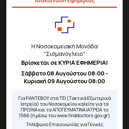
Ανακοίνωση Εφημερίας
ιατρεία:
Από τον ιστότοπο
eΡαντεβού
Καλώντας στην φωνητική πύλη του
1566
Μέσω της εφαρμογής "MyHealth
App"
Η Νοσοκομειακή Μονάδα
“Σισμανόγλειο”
ΓΝΑ Νοσοκομείο Σισμανόγλειο - Αμαλία Φλέμιγκ
Βρίσκεται σε ΚΥΡΙΑ ΕΦΗΜΕΡΙΑ!
Σάββατο 08 Αυγούστου 08:00 -
Το Σισμανόγλειο συνεργάζεται με άλλα νοσηλευτικά
Κυριακή 09 Αυγούστου 08:00
ιδρύματα και μονάδες υγείας στα πλαίσια εφαρμογής
ειδικών προγραμμάτων βελτίωσης της ποιότητας
φροντίδας της υγείας σε εθνικό επίπεδο.
Για ΡΑΝΤΕΒΟΥ στα ΤΕΙ (Τακτικά Εξωτερικά
Ιατρεία) του Νοσοκομείου καλείτε για τα
Διασυνδεόμενα Νοσοκομεία
ΠΡΩΪΝΑ και τα ΑΠΟΓΕΥΜΑΤΙΝΑ ΙΑΤΡΕΙΑ το
1566 (ή μέσω του www.finddoctors.gov.gr)
Γενικό Νοσοκομείο
Τηλέφωνο Επικοινωνίας για Γενικές
Μελισσίων “Άμαλία Φλέμιγκ”