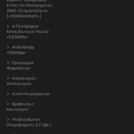
εντός του Νοσοκομείου
(ΝΜ) «Σισμανόγλειο»
[«SISMAssistant»]
e-Πλατφόρμα
Εκπαιδευτικού Υλικού
«ΣΙΣΜΑflix»
Android App
«SISMApp»
Πρόγραμμα
Φαρμακείων
Ισολογισμός-
Απολογισμός
Λίστα Χειρουργείων
Βραβεύσεις
Καινοτομία
Υποδιεύθυνση
Πληροφορικής (I.T. Dpt.)