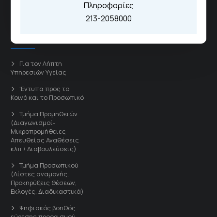
Πληροφορίες
Γενικό Νοσοκομείο Παίδων
213-2058000
Πεντέλης
Άμεσοι Σύνδεσμοι
Για τον Λήπτη
Υπηρεσιών Υγείας
'Εντυπα προς το
Κοινό και το Προσωπικό
Τμήμα Προμηθειών
(Διαγωνισμοί-
Μικροπρομήθειες-
Απευθείας Αναθέσεις
κλπ / Διαβουλεύσεις)
Τμήμα Προσωπικού
(Λίστες αναμονής,
Προκηρύξεις θέσεων,
Εκλογές, Διαδικαστικά)
Ψηφιακός βοηθός
εύρεσης προορισμού