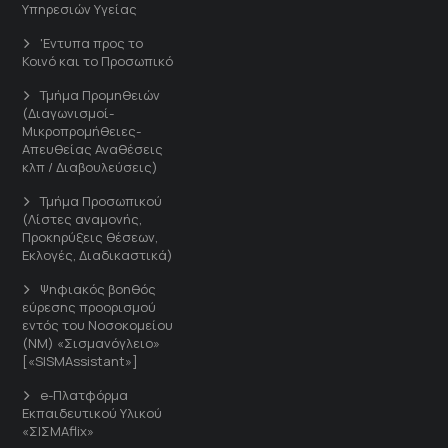
Υπηρεσιών Υγείας
'Εντυπα προς το
Κοινό και το Προσωπικό
Τμήμα Προμηθειών
(Διαγωνισμοί-
Μικροπρομήθειες-
Απευθείας Αναθέσεις
κλπ / Διαβουλεύσεις)
Τμήμα Προσωπικού
(Λίστες αναμονής,
Προκηρύξεις θέσεων,
Εκλογές, Διαδικαστικά)
Ψηφιακός βοηθός
εύρεσης προορισμού
εντός του Νοσοκομείου
(ΝΜ) «Σισμανόγλειο»
[«SISMAssistant»]
e-Πλατφόρμα
Εκπαιδευτικού Υλικού
«ΣΙΣΜΑflix»