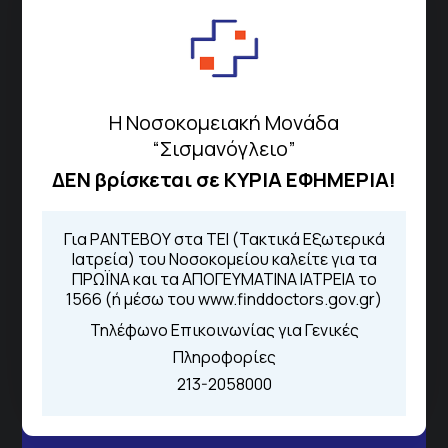
Διεύθυνση
Σισμανόγλειου 1,
Μαρούσι 151 26,
Χάρτης
Περιοχής
Η Νοσοκομειακή Μονάδα
“Σισμανόγλειο”
Πως να έρθετε με ΜΜΜ
ΔΕΝ βρίσκεται σε ΚΥΡΙΑ ΕΦΗΜΕΡΙΑ!
Για ΡΑΝΤΕΒΟΥ στα ΤΕΙ (Τακτικά Εξωτερικά
Ιατρεία) του Νοσοκομείου καλείτε για τα
Τηλέφωνα για Ραντεβού
ΠΡΩΪΝΑ και τα ΑΠΟΓΕΥΜΑΤΙΝΑ ΙΑΤΡΕΙΑ το
Για τα πρωινά και τα απογευματινά
1566 (ή μέσω του www.finddoctors.gov.gr)
ιατρεία:
Τηλέφωνο Επικοινωνίας για Γενικές
Από τον ιστότοπο
eΡαντεβού
Πληροφορίες
Καλώντας στην φωνητική πύλη του
1566
213-2058000
Μέσω της εφαρμογής "MyHealth
App"