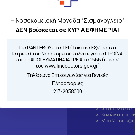
Η Νοσοκομειακή Μονάδα “Σισμανόγλειο”
ΔΕΝ βρίσκεται σε ΚΥΡΙΑ ΕΦΗΜΕΡΙΑ!
Για ΡΑΝΤΕΒΟΥ στα ΤΕΙ (Τακτικά Εξωτερικά
Ιατρεία) του Νοσοκομείου καλείτε για τα ΠΡΩΪΝΑ
και τα ΑΠΟΓΕΥΜΑΤΙΝΑ ΙΑΤΡΕΙΑ το 1566 (ή μέσω
του www.finddoctors.gov.gr)
Τηλέφωνο Επικοινωνίας για Γενικές
Πληροφορίες
Τηλέφωνα για 
213-2058000
Για τα πρωινά και 
 Περιοχής
Από τον ιστό
Καλώντας στην
Μέσω της εφα