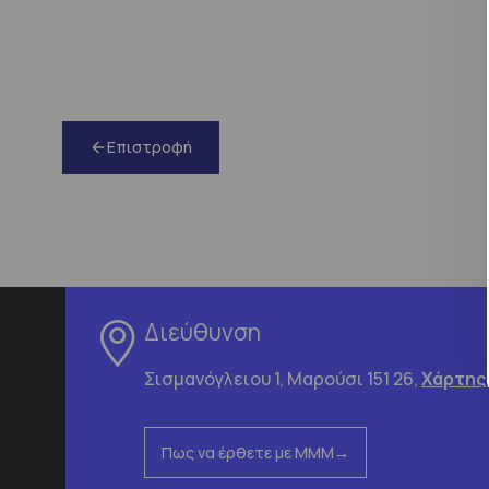
Επιστροφή
Διεύθυνση
Σισμανόγλειου 1, Μαρούσι 151 26,
Χάρτης
Πως να έρθετε με ΜΜΜ