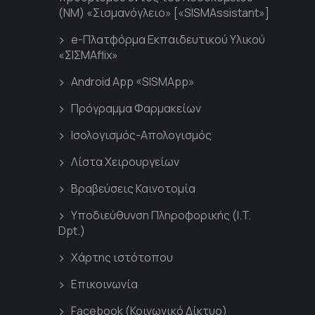
(ΝΜ) «Σισμανόγλειο» [«SISMAssistant»]
e-Πλατφόρμα Εκπαιδευτικού Υλικού
«ΣΙΣΜΑflix»
Android App «SISMApp»
Πρόγραμμα Φαρμακείων
Ισολογισμός-Απολογισμός
Λίστα Χειρουργείων
Βραβεύσεις Καινοτομία
Υποδιεύθυνση Πληροφορικής (I.T.
Dpt.)
Χάρτης ιστότοπου
Επικοινωνία
Facebook (Κοινωνικό Δίκτυο)