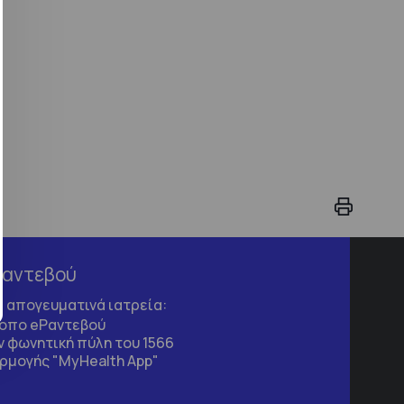
Ραντεβού
τα απογευματινά ιατρεία:
τοπο
eΡαντεβού
 φωνητική πύλη του 1566
ρμογής "MyHealth App"