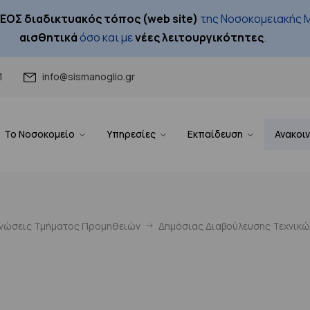
ΕΟΣ διαδικτυακός τόπος (web site)
της Νοσοκομειακής Μ
αισθητικά
όσο και με
νέες λειτουργικότητες
.
1
info@sismanoglio.gr
Το Νοσοκομείο
Υπηρεσίες
Εκπαίδευση
Ανακοι
ινώσεις Τμήματος Προμηθειών
Δημόσιας Διαβούλευσης Τεχνικ