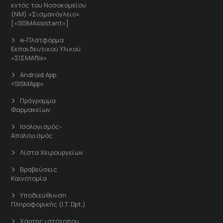
εντός του Νοσοκομείου
(ΝΜ) «Σισμανόγλειο»
[«SISMAssistant»]
e-Πλατφόρμα
Εκπαιδευτικού Υλικού
«ΣΙΣΜΑflix»
Android App
«SISMApp»
Πρόγραμμα
Φαρμακείων
Ισολογισμός-
Απολογισμός
Λίστα Χειρουργείων
Βραβεύσεις
Καινοτομία
Υποδιεύθυνση
Πληροφορικής (I.T. Dpt.)
Χάρτης ιστότοπου