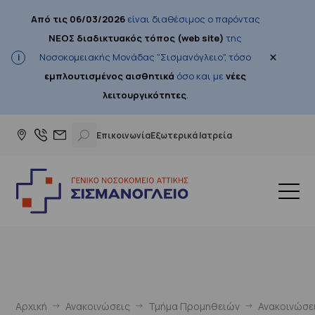
Από τις 06/03/2026
είναι διαθέσιμος ο παρόντας
ΝΕΟΣ διαδικτυακός τόπος (web site)
της
×
Νοσοκομειακής Μονάδας "Σισμανόγλειο", τόσο
εμπλουτισμένος αισθητικά
όσο και με
νέες
λειτουργικότητες
.
Επικοινωνία
Εξωτερικά Ιατρεία
Αρχική
Ανακοινώσεις
Τμήμα Προμηθειών
Ανακοινώσε