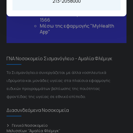
213-2058000
ιατρεία:
Από τον ιστότοπο
eΡαντεβού
Καλώντας στην φωνητική πύλη του
1566
Μέσω της εφαρμογής "MyHealth
App"
ΓΝΑ Νοσοκομείο Σισμανόγλειο - Αμαλία Φλέμιγκ
Το Σισμανόγλειο συνεργάζεται με άλλα νοσηλευτικά
ιδρύματα και μονάδες υγείας στα πλαίσια εφαρμογής
ειδικών προγραμμάτων βελτίωσης της ποιότητας
φροντίδας της υγείας σε εθνικό επίπεδο.
Διασυνδεόμενα Νοσοκομεία
Γενικό Νοσοκομείο
Μελισσίων “Άμαλία Φλέμιγκ”