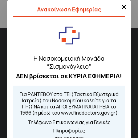
×
Ανακοίνωση Εφημερίας
Διεύθυνση
Σισμανόγλειου 1,
Η Νοσοκομειακή Μονάδα
Μαρούσι 151 26,
Χάρτης
“Σισμανόγλειο”
Περιοχής
ΔΕΝ βρίσκεται σε ΚΥΡΙΑ ΕΦΗΜΕΡΙΑ!
Πως να έρθετε με ΜΜΜ
Για ΡΑΝΤΕΒΟΥ στα ΤΕΙ (Τακτικά Εξωτερικά
Ιατρεία) του Νοσοκομείου καλείτε για τα
ΠΡΩΪΝΑ και τα ΑΠΟΓΕΥΜΑΤΙΝΑ ΙΑΤΡΕΙΑ το
1566 (ή μέσω του www.finddoctors.gov.gr)
Τηλέφωνα για Ραντεβού
Τηλέφωνο Επικοινωνίας για Γενικές
Πληροφορίες
Για τα πρωινά και τα απογευματινά