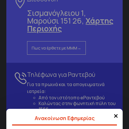
Σισμανόγλειου 1,
Μαρούσι 151 26,
Χάρτης
Περιοχής
Πως να έρθετε με ΜΜΜ
Τηλέφωνα για Ραντεβού
Για τα πρωινά και τα απογευματινά
ιατρεία:
Από τον ιστότοπο
eΡαντεβού
Καλώντας στην φωνητική πύλη του
1566
×
Μέσω της εφαρμογής "MyHealth
Ανακοίνωση Εφημερίας
App"