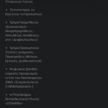
Υπηρεσιών Υγείας
'Εντυπα προς το
Κοινό και το Προσωπικό
Τμήμα Προμηθειών
(Διαγωνισμοί-
Μικροπρομήθειες-
Απευθείας Αναθέσεις
κλπ / Διαβουλεύσεις)
Τμήμα Προσωπικού
(Λίστες αναμονής,
Προκηρύξεις θέσεων,
Εκλογές, Διαδικαστικά)
Ψηφιακός βοηθός
εύρεσης προορισμού
εντός του Νοσοκομείου
(ΝΜ) «Σισμανόγλειο»
[«SISMAssistant»]
e-Πλατφόρμα
Εκπαιδευτικού Υλικού
«ΣΙΣΜΑflix»