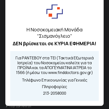
ΓΝΑ Νοσοκομείο Σισμανόγλειο - Αμαλία Φλέμιγκ
Το Σισμανόγλειο συνεργάζεται με άλλα νοσηλευτικά
Η Νοσοκομειακή Μονάδα
ιδρύματα και μονάδες υγείας στα πλαίσια εφαρμογής
“Σισμανόγλειο”
ειδικών προγραμμάτων βελτίωσης της ποιότητας
ΔΕΝ βρίσκεται σε ΚΥΡΙΑ ΕΦΗΜΕΡΙΑ!
φροντίδας της υγείας σε εθνικό επίπεδο.
Διασυνδεόμενα Νοσοκομεία
Για ΡΑΝΤΕΒΟΥ στα ΤΕΙ (Τακτικά Εξωτερικά
Ιατρεία) του Νοσοκομείου καλείτε για τα
ΠΡΩΪΝΑ και τα ΑΠΟΓΕΥΜΑΤΙΝΑ ΙΑΤΡΕΙΑ το
Γενικό Νοσοκομείο
1566 (ή μέσω του www.finddoctors.gov.gr)
Μελισσίων “Άμαλία Φλέμιγκ”
Τηλέφωνο Επικοινωνίας για Γενικές
Γενικό Νοσοκομείο Παίδων
Πληροφορίες
Πεντέλης
213-2058000
Άμεσοι Σύνδεσμοι
Για τον Λήπτη