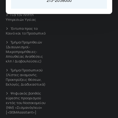
213-2058000
Άμεσοι Σύνδεσμοι
Για τον Λήπτη
Υπηρεσιών Υγείας
'Εντυπα προς το
Κοινό και το Προσωπικό
Τμήμα Προμηθειών
(Διαγωνισμοί-
Μικροπρομήθειες-
Απευθείας Αναθέσεις
κλπ / Διαβουλεύσεις)
Τμήμα Προσωπικού
(Λίστες αναμονής,
Προκηρύξεις θέσεων,
Εκλογές, Διαδικαστικά)
Ψηφιακός βοηθός
εύρεσης προορισμού
εντός του Νοσοκομείου
(ΝΜ) «Σισμανόγλειο»
[«SISMAssistant»]