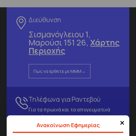
Διεύθυνση
Σισμανόγλειου 1,
Μαρούσι 151 26,
Χάρτης
Περιοχής
Πως να έρθετε με ΜΜΜ
Τηλέφωνα για Ραντεβού
Για τα πρωινά και τα απογευματινά
ιατρεία:
×
Από τον ιστότοπο
eΡαντεβού
Ανακοίνωση Εφημερίας
Καλώντας στην φωνητική πύλη του
1566