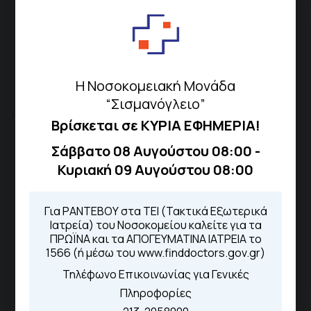
Μέσω της εφαρμογής "MyHealth
App"
Η Νοσοκομειακή Μονάδα
ΓΝΑ Νοσοκομείο Σισμανόγλειο - Αμαλία Φλέμιγκ
“Σισμανόγλειο”
Βρίσκεται σε ΚΥΡΙΑ ΕΦΗΜΕΡΙΑ!
Το Σισμανόγλειο συνεργάζεται με άλλα νοσηλευτικά
ιδρύματα και μονάδες υγείας στα πλαίσια εφαρμογής
Σάββατο 08 Αυγούστου 08:00 -
ειδικών προγραμμάτων βελτίωσης της ποιότητας
Κυριακή 09 Αυγούστου 08:00
φροντίδας της υγείας σε εθνικό επίπεδο.
Διασυνδεόμενα Νοσοκομεία
Για ΡΑΝΤΕΒΟΥ στα ΤΕΙ (Τακτικά Εξωτερικά
Ιατρεία) του Νοσοκομείου καλείτε για τα
ΠΡΩΪΝΑ και τα ΑΠΟΓΕΥΜΑΤΙΝΑ ΙΑΤΡΕΙΑ το
Γενικό Νοσοκομείο
1566 (ή μέσω του www.finddoctors.gov.gr)
Μελισσίων “Άμαλία Φλέμιγκ”
Τηλέφωνο Επικοινωνίας για Γενικές
Γενικό Νοσοκομείο Παίδων
Πληροφορίες
Πεντέλης