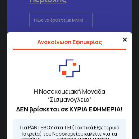
Πως να έρθετε με ΜΜΜ
×
Ανακοίνωση Εφημερίας
Τηλέφωνα για Ραντεβού
Για τα πρωινά και τα απογευματινά
ιατρεία:
Από τον ιστότοπο
eΡαντεβού
Καλώντας στην φωνητική πύλη του
1566
Η Νοσοκομειακή Μονάδα
Μέσω της εφαρμογής "MyHealth
App"
“Σισμανόγλειο”
ΔΕΝ βρίσκεται σε ΚΥΡΙΑ ΕΦΗΜΕΡΙΑ!
ΓΝΑ Νοσοκομείο Σισμανόγλειο - Αμαλία Φλέμιγκ
Για ΡΑΝΤΕΒΟΥ στα ΤΕΙ (Τακτικά Εξωτερικά
Ιατρεία) του Νοσοκομείου καλείτε για τα