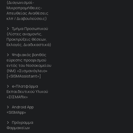
(Διαγωνισμοί-
Μικροπρομήθειες-
Απευθείας Αναθέσεις
κλπ / Διαβουλεύσεις)
Τμήμα Προσωπικού
(Λίστες αναμονής,
Προκηρύξεις θέσεων,
Εκλογές, Διαδικαστικά)
Ψηφιακός βοηθός
εύρεσης προορισμού
εντός του Νοσοκομείου
(ΝΜ) «Σισμανόγλειο»
[«SISMAssistant»]
e-Πλατφόρμα
Εκπαιδευτικού Υλικού
«ΣΙΣΜΑflix»
Android App
«SISMApp»
Πρόγραμμα
Φαρμακείων