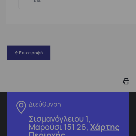
.RAR
Επιστροφή
Διεύθυνση
Σισμανόγλειου 1,
Μαρούσι 151 26,
Χάρτης
Περιοχής