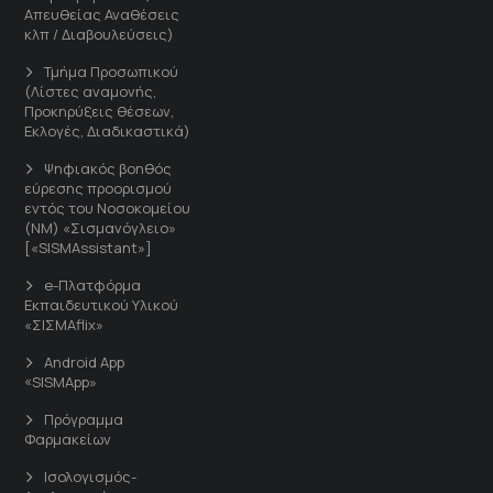
Απευθείας Αναθέσεις
κλπ / Διαβουλεύσεις)
Τμήμα Προσωπικού
(Λίστες αναμονής,
Προκηρύξεις θέσεων,
Εκλογές, Διαδικαστικά)
Ψηφιακός βοηθός
εύρεσης προορισμού
εντός του Νοσοκομείου
(ΝΜ) «Σισμανόγλειο»
[«SISMAssistant»]
e-Πλατφόρμα
Εκπαιδευτικού Υλικού
«ΣΙΣΜΑflix»
Android App
«SISMApp»
Πρόγραμμα
Φαρμακείων
Ισολογισμός-