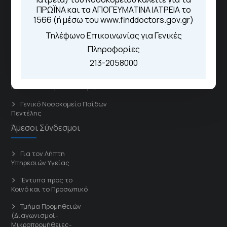
ιδρύματα και μονάδες υγείας στα πλαίσια εφαρμογής
ΠΡΩΪΝΑ και τα ΑΠΟΓΕΥΜΑΤΙΝΑ ΙΑΤΡΕΙΑ το
ειδικών προγραμμάτων βελτίωσης της ποιότητας
1566 (ή μέσω του www.finddoctors.gov.gr)
φροντίδας της υγείας σε εθνικό επίπεδο.
Τηλέφωνο Επικοινωνίας για Γενικές
Πληροφορίες
Διασυνδεόμενα Νοσοκομεία
213-2058000
Γενικό Νοσοκομείο
Μελισσίων “Άμαλία Φλέμιγκ”
Γενικό Νοσοκομείο Παίδων
Πεντέλης
Άμεσοι Σύνδεσμοι
Για τον Λήπτη
Υπηρεσιών Υγείας
'Εντυπα προς το
Κοινό και το Προσωπικό
Τμήμα Προμηθειών
(Διαγωνισμοί-
Μικροπρομήθειες-